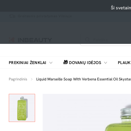
Ši svetai
Greitesnis pristatymas Vilniuje
🎁
PREKINIAI ŽENKLAI
DOVANŲ IDĖJOS
PLAUK
SKUTIMOSI MAŠINĖLĖS, BARZDASKUTĖS
Pagrindinis
Liquid Marseille Soap With Verbena Essential Oil Skystas