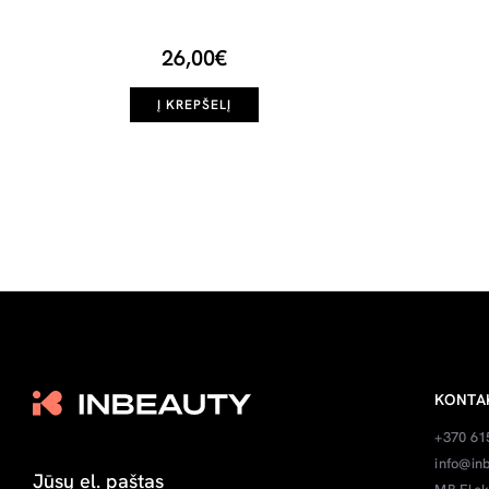
26,00€
Į KREPŠELĮ
KONTA
+370 61
info@inb