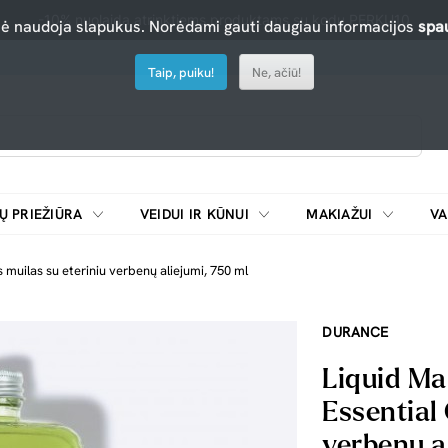
-10% nuolaida atrinktiems produktams su kodu PERKU10
nė naudoja slapukus. Norėdami gauti daugiau informacijos
spau
Taip, puiku!
Ne, ačiū!
Ų PRIEŽIŪRA
VEIDUI IR KŪNUI
MAKIAŽUI
VA
Emulsijos, oksidatoriai ir skiedikliai plaukų dažymui
ŠALDYTUVAI/
 muilas su eteriniu verbenų aliejumi, 750 ml
DURANCE
Liquid Ma
Essential 
verbenų a