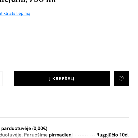
likti atsiliepimą
Į KREPŠELĮ
 parduotuvėje (0,00€)
rduotuvėje. Paruošime
pirmadienį
Rugpjūčio 10d.