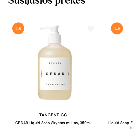
Susijusios prekės
TANGENT GC
CEDAR Liquid Soap Skystas muilas, 350ml
Liquid Soap F
ir