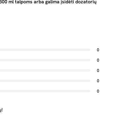
00 ml talpoms arba galima įsidėti dozatorių
0
0
0
0
0
ų!