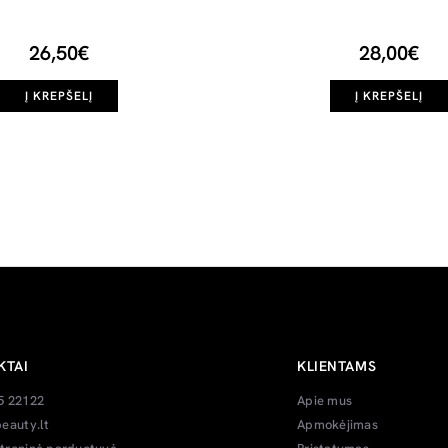
26,50€
28,00€
Į KREPŠELĮ
Į KREPŠELĮ
KTAI
KLIENTAMS
5 22122
Apie mus
eauty.lt
Apmokėjimas