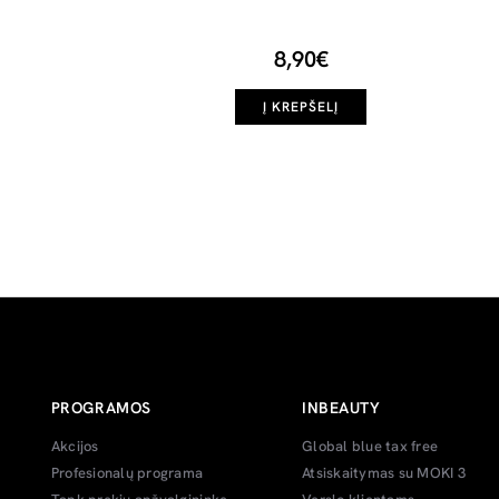
8,90€
Į KREPŠELĮ
PROGRAMOS
INBEAUTY
Akcijos
Global blue tax free
Profesionalų programa
Atsiskaitymas su MOKI 3