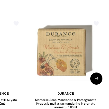
VENCE
DURANCE
efill Skysto
Marseille Soap Mandarine & Pomegranate
00ml
Kvapusis muilas su mandarinų ir granatų
aromatu, 100ml