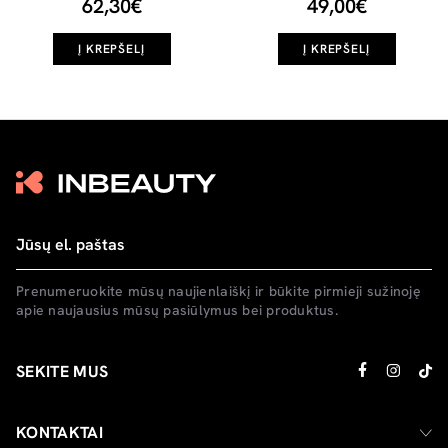
62,30€
49,00€
Į KREPŠELĮ
Į KREPŠELĮ
Prenumeruokite mūsų naujienlaiškį ir būkite pirmieji sužinoję
apie naujausius mūsų pasiūlymus bei produktus.
SEKITE MUS
KONTAKTAI