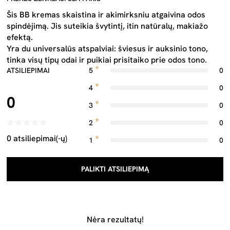
Šis BB kremas skaistina ir akimirksniu atgaivina odos
spindėjimą. Ji
s suteikia švytintį, itin natūralų,
makiažo
efektą.
Yra du universalūs atspalviai: šviesus ir auksinio tono,
tinka visų tipų odai ir puikiai prisitaiko prie odos tono.
ATSILIEPIMAI
5
0
4
0
0
3
0
2
0
0 atsiliepimai(-ų)
1
0
PALIKTI ATSILIEPIMĄ
Nėra rezultatų!