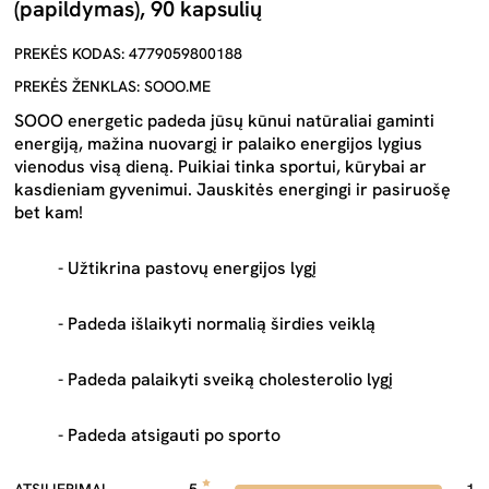
(papildymas), 90 kapsulių
PREKĖS KODAS: 4779059800188
PREKĖS ŽENKLAS: SOOO.ME
SOOO energetic padeda jūsų kūnui natūraliai gaminti
energiją, mažina nuovargį ir palaiko energijos lygius
vienodus visą dieną. Puikiai tinka sportui, kūrybai ar
kasdieniam gyvenimui. Jauskitės energingi ir pasiruošę
bet kam!
- Užtikrina pastovų energijos lygį
- Padeda išlaikyti normalią širdies veiklą
- Padeda palaikyti sveiką cholesterolio lygį
- Padeda atsigauti po sporto