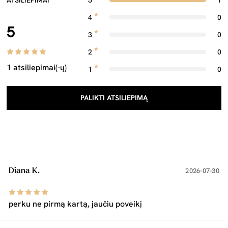
ATSILIEPIMAI
5
1
4
0
5
3
0
2
0
1 atsiliepimai(-ų)
1
0
PALIKTI ATSILIEPIMĄ
Diana K.
2026-07-30
perku ne pirmą kartą, jaučiu poveikį