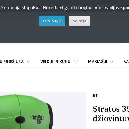
-10% nuolaida atrinktiems produktams su kodu PERKU10
nė naudoja slapukus. Norėdami gauti daugiau informacijos
spau
Taip, puiku!
Ne, ačiū!
Ų PRIEŽIŪRA
VEIDUI IR KŪNUI
MAKIAŽUI
VA
Emulsijos, oksidatoriai ir skiedikliai plaukų dažymui
ŠALDYTUVAI/
ETI
Stratos 3
džiovintuv