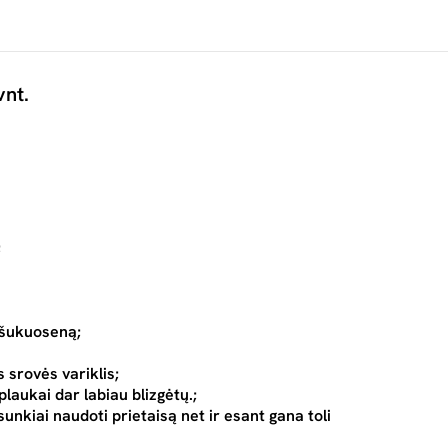
vnt.
;
 šukuoseną;
 srovės variklis;
plaukai dar labiau blizgėtų.;
esunkiai naudoti prietaisą net ir esant gana toli