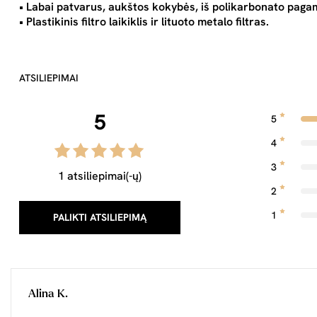
• Labai patvarus, aukštos kokybės, iš polikarbonato paga
• Plastikinis filtro laikiklis ir lituoto metalo filtras.
ATSILIEPIMAI
5
5
4
3
1 atsiliepimai(-ų)
2
1
PALIKTI ATSILIEPIMĄ
Alina K.