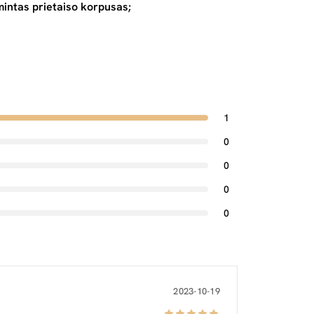
mintas prietaiso korpusas;
1
0
0
0
0
2023-10-19