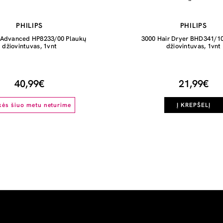
PHILIPS
PHILIPS
 Advanced HP8233/00 Plaukų
3000 Hair Dryer BHD341/10
džiovintuvas, 1vnt
džiovintuvas, 1vnt
40,99€
21,99€
kės šiuo metu neturime
Į KREPŠELĮ