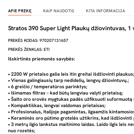
APIE PREKĘ
KAIP NAUDOTIS
KITA INFORMACIJA
Stratos 390 Super Light Plaukų džiovintuvas, 1 
PREKĖS KODAS: 970207131657
PREKĖS ŽENKLAS: ETI
Išskirtinės priemonės savybės:
• 2200 W prietaiso galia leis itin greitai išdžiovinti plaukus
• Vienas galingiausių tarp nedidelių, lengvų džiovintuvų.;
• 6 greičio / temperatūros parinktys;
• Išimamas filtras – kad būtų lengviau valyti prietaisą;
• Šalto oro srovės mygtukas padės užfiksuoti suformuotą
• Kompaktiškas, lengvai valdomas prietaisas;
• Profesionalus, Italijoje pagamintas, ilgaamžis kintamosios
• Keraminės oro pūtimo grotelės užtikrins, kad išdžiovinti 
• 3 metrų ilgio lankstus maitinimo laidas. Laido ilgis leis n
nuo rozetės;