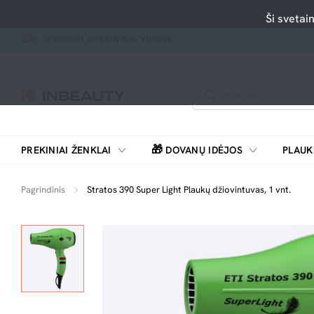
Ši svetai
Greitesnis pristatymas Vilniuje
🎁
PREKINIAI ŽENKLAI
DOVANŲ IDĖJOS
PLAUK
SKUTIMOSI MAŠINĖLĖS, BARZDASKUTĖS
Pagrindinis
Stratos 390 Super Light Plaukų džiovintuvas, 1 vnt.