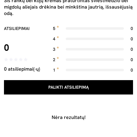
Šis rankų bei kojų kremas praturtintas sviestmedžio bei
migdolų aliejais drėkina bei minkština jautrią, išsausėjusią
odą.
ATSILIEPIMAI
5
0
4
0
0
3
0
2
0
0 atsiliepimai(-ų)
1
0
PALIKTI ATSILIEPIMĄ
Nėra rezultatų!