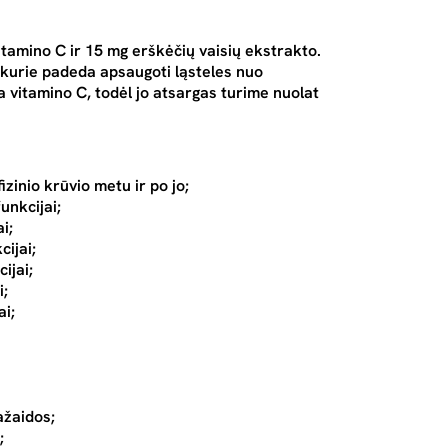
tamino C ir 15 mg erškėčių vaisių ekstrakto.
, kurie padeda apsaugoti ląsteles nuo
vitamino C, todėl jo atsargas turime nuolat
zinio krūvio metu ir po jo;
unkcijai;
i;
ijai;
ijai;
i;
ai;
ažaidos;
;