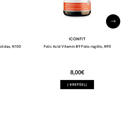
ICONFIT
pildas, N100
Folic Acid Vitamin B9 Folio rūgštis, N90
8,00€
Į KREPŠELĮ