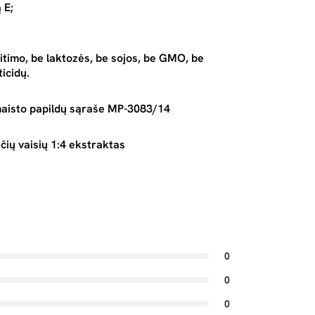
 E;
itimo, be laktozės, be sojos, be GMO, be
icidų.
maisto papildų sąraše MP-3083/14
ių vaisių 1:4 ekstraktas
0
0
0