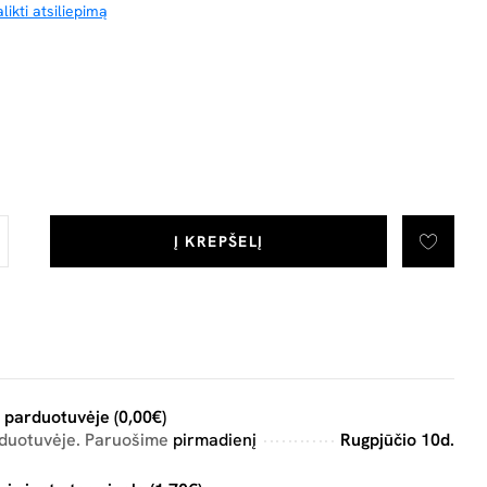
likti atsiliepimą
Į KREPŠELĮ
 parduotuvėje (0,00€)
rduotuvėje. Paruošime
pirmadienį
Rugpjūčio 10d.