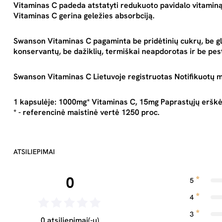
Vitaminas C padeda atstatyti redukuoto pavidalo vitaminą
Vitaminas C gerina geležies absorbciją.
Swanson Vitaminas C pagaminta be pridėtinių cukrų, be gl
konservantų, be dažiklių, termiškai neapdorotas ir be pest
Swanson Vitaminas C Lietuvoje registruotas Notifikuotų 
1 kapsulėje: 1000mg* Vitaminas C, 15mg Paprastųjų erškėč
* - referencinė maistinė vertė 1250 proc.
ATSILIEPIMAI
0
5
4
3
0 atsiliepimai(-ų)