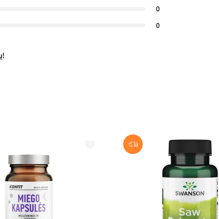
0
0
ų!