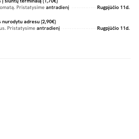
 į siuntų terminalą (1,70€)
tomatą. Pristatysime
antradienį
Rugpjūčio 11d.
 nurodytu adresu (2,90€)
us. Pristatysime
antradienį
Rugpjūčio 11d.