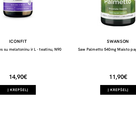
ICONFIT
SWANSON
 su melatoninu ir L - teatinu, N90
Saw Palmetto 540mg Maisto pa
14,90€
11,90€
Į KREPŠELĮ
Į KREPŠELĮ