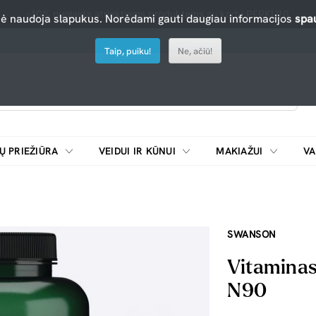
-10% nuolaida atrinktiems produktams su kodu PERKU10
nė naudoja slapukus. Norėdami gauti daugiau informacijos
spau
Taip, puiku!
Ne, ačiū!
Ų PRIEŽIŪRA
VEIDUI IR KŪNUI
MAKIAŽUI
VA
Emulsijos, oksidatoriai ir skiedikliai plaukų dažymui
ŠALDYTUVAI/
SWANSON
Vitaminas
N90