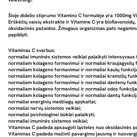
Šioje didelio stiprumo Vitamino C formulėje yra 1000mg Vi
Erškėčių vaisių ekstrakte ir Vitamine C yra bioflavonoidų
oksidacinės pažaidos. Žmogaus organizmas pats negamina 
papildyti.
Vitaminas C svarbus:
normaliai imuninės sistemos veiklai palaikyti intensyvaus fi
normaliam kolageno formavimui ir normaliai kraujagyslių f
normaliam kolageno formavimui ir normaliai kaulų funkcija
normaliam kolageno formavimui ir normaliai kremzlių funkc
normaliam kolageno formavimui ir normaliai dantenų funkc
normaliam kolageno formavimui ir normaliai odos funkcija
normaliam kolageno formavimui ir normaliai dantų funkcij
normaliai energinių medžiagų apykaitai;
normaliai nervų sistemos veiklai;
normaliai psichologinei būklei palaikyti;
normaliai imuninės sistemos veiklai;
Vitaminas C padeda apsaugoti ląsteles nuo oksidacinės p
Vitaminas C padeda mažinti pavargimo jausmą ir nuovargį