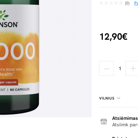
(0)
Pa
12,90€
VILNIUS
Atsiėmimas
Atsiimk pa