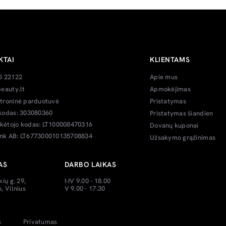
KTAI
KLIENTAMS
5 22122
Apie mus
eauty.lt
Apmokėjimas
troninė parduotuvė
Pristatymas
kodas: 303080360
Pristatymas šiandien
ėtojo kodas: LT100008470316
Dovanų kuponai
k AB: LT677300010135708834
Užsakymo grąžinimas
AS
DARBO LAIKAS
kių g. 29,
I-IV 9.00 - 18.00
, Vilnius
V 9.00 - 17.30
s
Privatumas