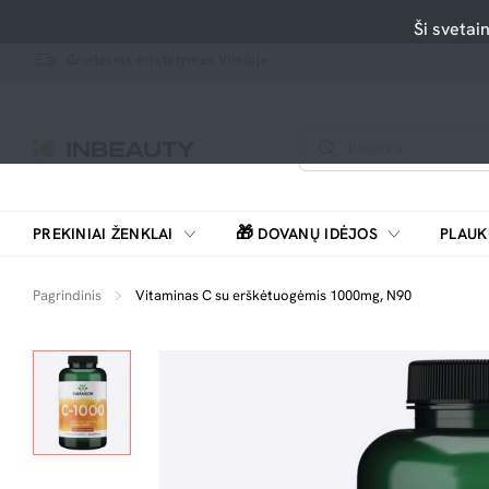
Ši svetai
Greitesnis pristatymas Vilniuje
🎁
PREKINIAI ŽENKLAI
DOVANŲ IDĖJOS
PLAUK
SKUTIMOSI MAŠINĖLĖS, BARZDASKUTĖS
Pagrindinis
Vitaminas C su erškėtuogėmis 1000mg, N90