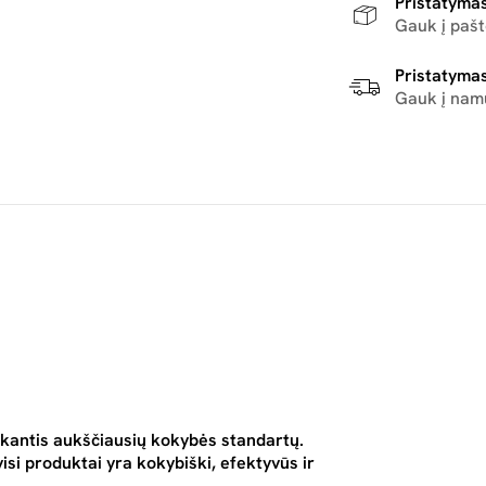
Pristatymas
Gauk į paš
Pristatymas
Gauk į nam
kantis aukščiausių kokybės standartų.
isi produktai yra kokybiški, efektyvūs ir