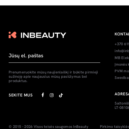
KONTA
+370 61
info@inb
MB Elek
Įmonės 
PVM mok
Prenumeruokite mūsų naujienlaiškį ir būkite pirmieji
sužinoję apie naujausius mūsų pasiūlymus bei
Swedban
produktus.
ADRES
SEKITE MUS
Saltoniš
LT-08106
© 2015 - 2026 Visos teisės saugomos
InBeauty
Pirkimo taisyklė