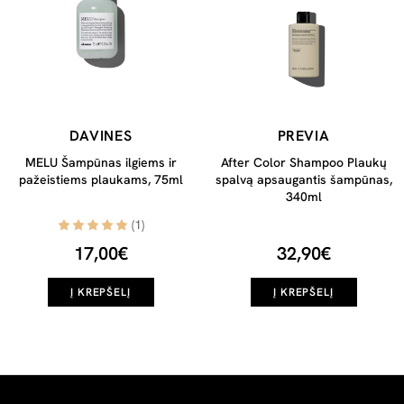
DAVINES
PREVIA
MELU Šampūnas ilgiems ir
After Color Shampoo Plaukų
pažeistiems plaukams, 75ml
spalvą apsaugantis šampūnas,
340ml
(1)
17,00€
32,90€
Į KREPŠELĮ
Į KREPŠELĮ