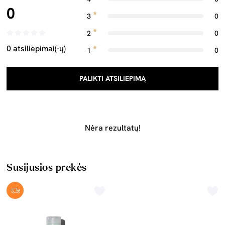
0
3
0
2
0
0 atsiliepimai(-ų)
1
0
PALIKTI ATSILIEPIMĄ
Nėra rezultatų!
Susijusios prekės