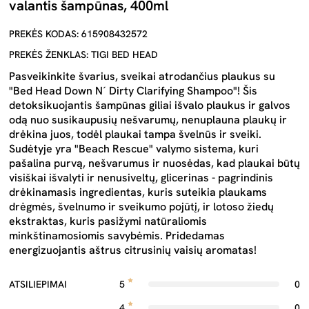
valantis šampūnas, 400ml
PREKĖS KODAS: 615908432572
PREKĖS ŽENKLAS: TIGI BED HEAD
Pasveikinkite švarius, sveikai atrodančius plaukus su
"Bed Head Down N´ Dirty Clarifying Shampoo"! Šis
detoksikuojantis šampūnas giliai išvalo plaukus ir galvos
odą nuo susikaupusių nešvarumų, nenuplauna plaukų ir
drėkina juos, todėl plaukai tampa švelnūs ir sveiki.
Sudėtyje yra "Beach Rescue" valymo sistema, kuri
pašalina purvą, nešvarumus ir nuosėdas, kad plaukai būtų
visiškai išvalyti ir nenusiveltų, glicerinas - pagrindinis
drėkinamasis ingredientas, kuris suteikia plaukams
drėgmės, švelnumo ir sveikumo pojūtį, ir lotoso žiedų
ekstraktas, kuris pasižymi natūraliomis
minkštinamosiomis savybėmis. Pridedamas
energizuojantis aštrus citrusinių vaisių aromatas!
ATSILIEPIMAI
5
0
4
0