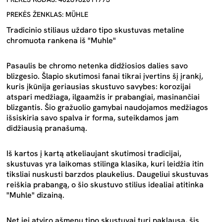
PREKĖS ŽENKLAS: MÜHLE
Tradicinio stiliaus uždaro tipo skustuvas metaline
chromuota rankena iš "Muhle"
Pasaulis be chromo netenka didžiosios dalies savo
blizgesio. Šlapio skutimosi fanai tikrai įvertins šį įrankį,
kuris įkūnija geriausias skustuvo savybes: korozijai
atspari medžiaga, ilgaamžis ir prabangiai, masinančiai
blizgantis. Šio gražuolio gamybai naudojamos medžiagos
išsiskiria savo spalva ir forma, suteikdamos jam
didžiausią pranašumą.
Iš kartos į kartą atkeliaujant skutimosi tradicijai,
skustuvas yra laikomas stilinga klasika, kuri leidžia itin
tiksliai nuskusti barzdos plaukelius. Daugeliui skustuvas
reiškia prabangą, o šio skustuvo stilius idealiai atitinka
"Muhle" dizainą.
Net jei atviro ašmenų tipo skustuvai turi paklausą, šis