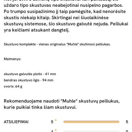
uždaro tipo skustuvas neabejotinai nusipelno pagarbos.
Po trumpo susipažinimo jį taip pamėgsite, kad nenorėsite
skustis niekaip kitaip. Skirtingai nei šiuolaikinėse
skustuvų sistemose, šio skustuvo galvutė nejuda. Peiliukai
yra keičiami atsukant dangtelį.
Skustuvo komplekte - vienas originalus "Muhle" skutimosi peiliukas.
Matmenys:
skustuvo galvutės plotis - 41 mm
bendras skustuvo ilgis - 94 mm
svoris: 64 g
Rekomenduojame naudoti "Muhle" skustuvų peiliukus,
kurie puikiai tinka šiam skustuvui.
ATSILIEPIMAI
5
5
4
0