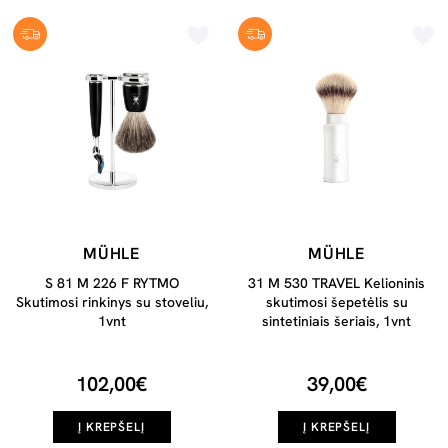
MÜHLE
MÜHLE
S 81 M 226 F RYTMO
31 M 530 TRAVEL Kelioninis
Skutimosi rinkinys su stoveliu,
skutimosi šepetėlis su
1vnt
sintetiniais šeriais, 1vnt
102,00€
39,00€
Į KREPŠELĮ
Į KREPŠELĮ