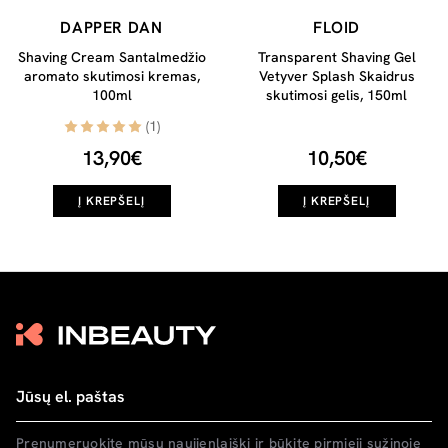
DAPPER DAN
FLOID
Shaving Cream Santalmedžio
Transparent Shaving Gel
aromato skutimosi kremas,
Vetyver Splash Skaidrus
100ml
skutimosi gelis, 150ml
(1)
13,90€
10,50€
Į KREPŠELĮ
Į KREPŠELĮ
Prenumeruokite mūsų naujienlaiškį ir būkite pirmieji sužinoję