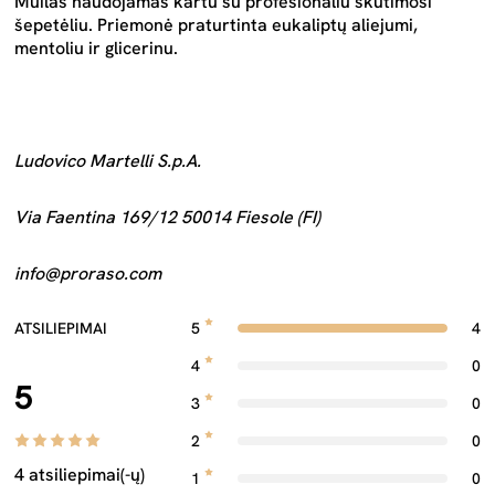
Muilas naudojamas kartu su profesionaliu skutimosi
šepetėliu. Priemonė praturtinta eukaliptų aliejumi,
mentoliu ir glicerinu.
Ludovico Martelli S.p.A.
Via Faentina 169/12 50014 Fiesole (FI)
info@proraso.com
ATSILIEPIMAI
5
4
4
0
5
3
0
2
0
4 atsiliepimai(-ų)
1
0