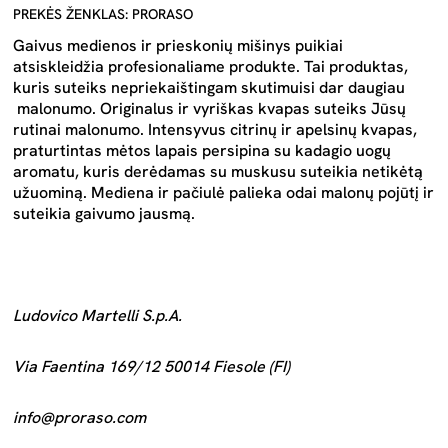
PREKĖS ŽENKLAS: PRORASO
Gaivus medienos ir prieskonių mišinys puikiai
atsiskleidžia profesionaliame produkte. Tai produktas,
kuris suteiks nepriekaištingam skutimuisi dar daugiau
malonumo. Originalus ir vyriškas kvapas suteiks Jūsų
rutinai malonumo. Intensyvus citrinų ir apelsinų kvapas,
praturtintas mėtos lapais persipina su kadagio uogų
aromatu, kuris derėdamas su muskusu suteikia netikėtą
užuominą. Mediena ir pačiulė palieka odai malonų pojūtį ir
suteikia gaivumo jausmą.
Ludovico Martelli S.p.A.
Via Faentina 169/12 50014 Fiesole (FI)
info@proraso.com