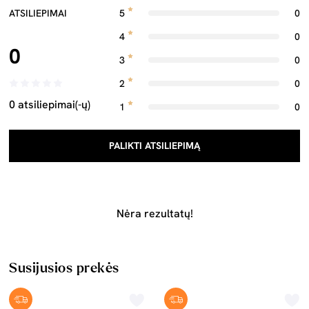
ATSILIEPIMAI
5
0
4
0
0
3
0
2
0
0 atsiliepimai(-ų)
1
0
PALIKTI ATSILIEPIMĄ
Nėra rezultatų!
Susijusios prekės