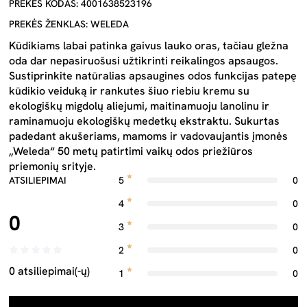
PREKĖS KODAS: 4001638523196
PREKĖS ŽENKLAS: WELEDA
Kūdikiams labai patinka gaivus lauko oras, tačiau gležna
oda dar nepasiruošusi užtikrinti reikalingos apsaugos.
Sustiprinkite natūralias apsaugines odos funkcijas patepę
kūdikio veiduką ir rankutes šiuo riebiu kremu su
ekologiškų migdolų aliejumi, maitinamuoju lanolinu ir
raminamuoju ekologiškų medetkų ekstraktu. Sukurtas
padedant akušeriams, mamoms ir vadovaujantis įmonės
„Weleda“ 50 metų patirtimi vaikų odos priežiūros
priemonių srityje.
ATSILIEPIMAI
5
0
4
0
0
3
0
2
0
0 atsiliepimai(-ų)
1
0