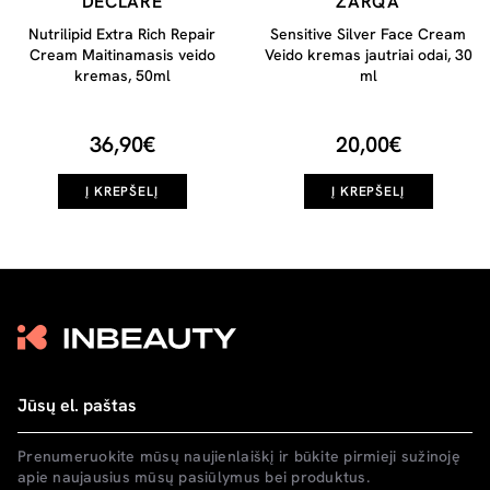
DECLARÉ
ZARQA
Nutrilipid Extra Rich Repair
Sensitive Silver Face Cream
Cream Maitinamasis veido
Veido kremas jautriai odai, 30
kremas, 50ml
ml
36,90€
20,00€
Į KREPŠELĮ
Į KREPŠELĮ
Prenumeruokite mūsų naujienlaiškį ir būkite pirmieji sužinoję
apie naujausius mūsų pasiūlymus bei produktus.