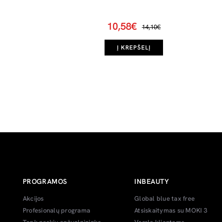
10,58€
14,10€
Į KREPŠELĮ
PROGRAMOS
INBEAUTY
Akcijos
Global blue tax free
Profesionalų programa
Atsiskaitymas su MOKI 3