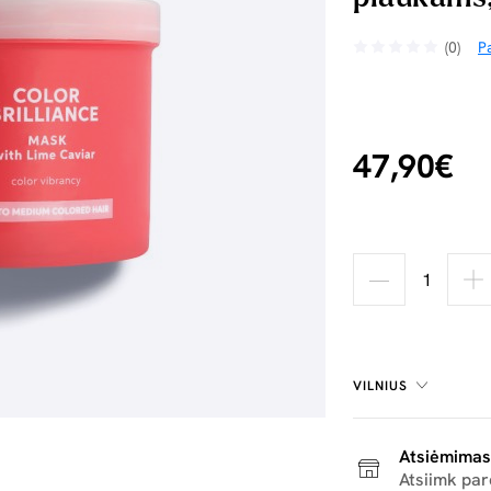
(0)
Pa
47,90€
VILNIUS
Atsiėmimas
Atsiimk pa