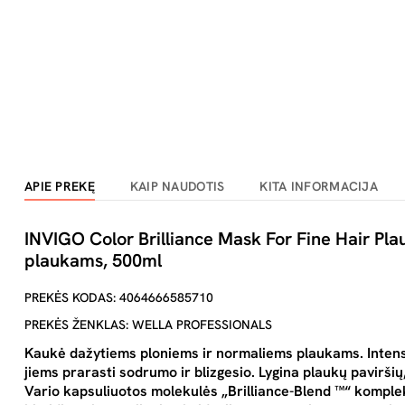
APIE PREKĘ
KAIP NAUDOTIS
KITA INFORMACIJA
INVIGO Color Brilliance Mask For Fine Hair Pl
plaukams, 500ml
PREKĖS KODAS: 4064666585710
PREKĖS ŽENKLAS: WELLA PROFESSIONALS
Kaukė dažytiems ploniems ir normaliems plaukams. Intensy
jiems prarasti sodrumo ir blizgesio. Lygina plaukų paviršių,
Vario kapsuliuotos molekulės „Brilliance-Blend ™“ komplek