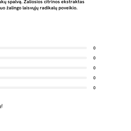
ukų spalvą. Žaliosios citrinos ekstraktas
uo žalingo laisvųjų radikalų poveikio.
0
0
0
0
0
ų!