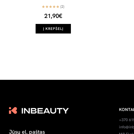
(2)
21,90€
Į KREPŠELĮ
KONTA
+370 61
info@inb