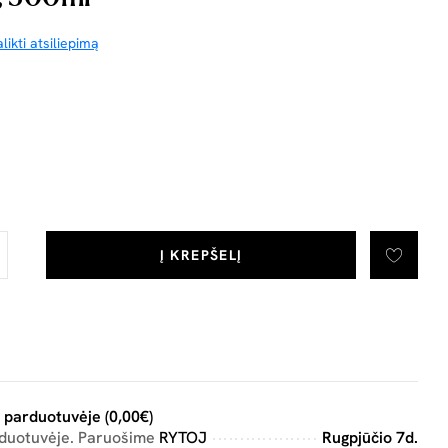
likti atsiliepimą
Į KREPŠELĮ
 parduotuvėje (0,00€)
rduotuvėje. Paruošime
RYTOJ
Rugpjūčio 7d.