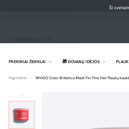
Ši svetai
Greitesnis pristatymas Vilniuje
🎁
PREKINIAI ŽENKLAI
DOVANŲ IDĖJOS
PLAUK
SKUTIMOSI MAŠINĖLĖS, BARZDASKUTĖS
Pagrindinis
INVIGO Color Brilliance Mask For Fine Hair Plaukų kau