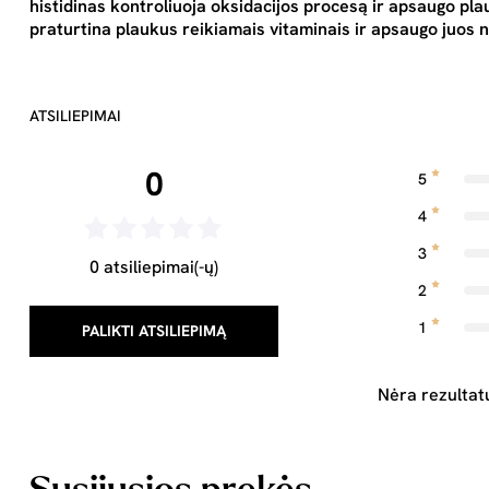
histidinas kontroliuoja oksidacijos procesą ir apsaugo pla
praturtina plaukus reikiamais vitaminais ir apsaugo juos n
ATSILIEPIMAI
0
5
4
3
0 atsiliepimai(-ų)
2
1
PALIKTI ATSILIEPIMĄ
Nėra rezultat