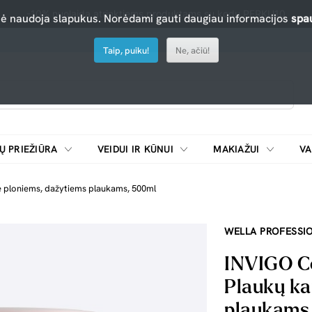
-10% nuolaida atrinktiems produktams su kodu PERKU10
nė naudoja slapukus. Norėdami gauti daugiau informacijos
spau
Taip, puiku!
Ne, ačiū!
Ų PRIEŽIŪRA
VEIDUI IR KŪNUI
MAKIAŽUI
VA
Emulsijos, oksidatoriai ir skiedikliai plaukų dažymui
ŠALDYTUVAI/
kė ploniems, dažytiems plaukams, 500ml
WELLA PROFESSI
INVIGO Co
Plaukų ka
plaukams