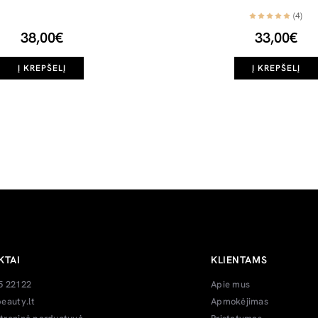
(4)
38,00€
33,00€
Į KREPŠELĮ
Į KREPŠELĮ
KTAI
KLIENTAMS
5 22122
Apie mus
eauty.lt
Apmokėjimas