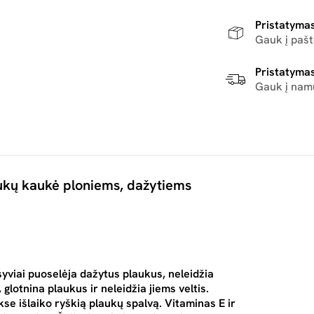
Pristatymas
Gauk į paš
Pristatymas
Gauk į nam
aukų kaukė ploniems, dažytiems
viai puoselėja dažytus plaukus, neleidžia
 glotnina plaukus ir neleidžia jiems veltis.
se išlaiko ryškią plaukų spalvą. Vitaminas E ir