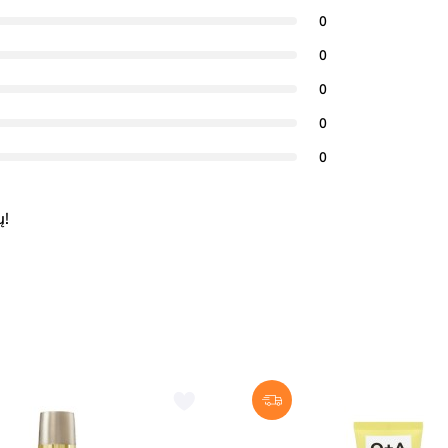
0
0
0
0
0
ų!