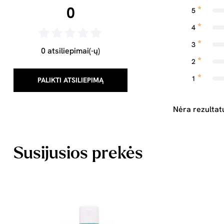
0
5
4
3
0 atsiliepimai(-ų)
2
1
PALIKTI ATSILIEPIMĄ
Nėra rezultat
Susijusios prekės