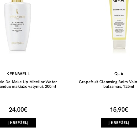
KEENWELL
Q+A
sic De-Make Up Micellar Water
Grapefruit Cleansing Balm Val
vanduo makiažo valymui, 200ml
balzamas, 125ml
24,00€
15,90€
Į KREPŠELĮ
Į KREPŠELĮ