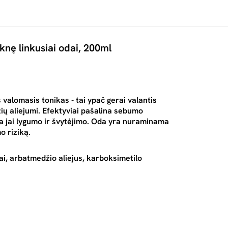
knę linkusiai odai, 200ml
 valomasis tonikas - tai ypač gerai valantis
ių aliejumi. Efektyviai pašalina sebumo
ia jai lygumo ir švytėjimo. Oda yra nuraminama
o riziką.
ai, arbatmedžio aliejus, karboksimetilo