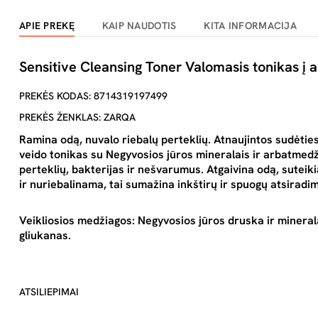
APIE PREKĘ
KAIP NAUDOTIS
KITA INFORMACIJA
Sensitive Cleansing Toner Valomasis tonikas į a
PREKĖS KODAS: 8714319197499
PREKĖS ŽENKLAS: ZARQA
Ramina odą, nuvalo riebalų perteklių. Atnaujintos sudėties
veido tonikas su Negyvosios jūros mineralais ir arbatmedž
perteklių, bakterijas ir nešvarumus. Atgaivina odą, suteik
ir nuriebalinama, tai sumažina inkštirų ir spuogų atsiradim
Veikliosios medžiagos: Negyvosios jūros druska ir mineral
gliukanas.
ATSILIEPIMAI