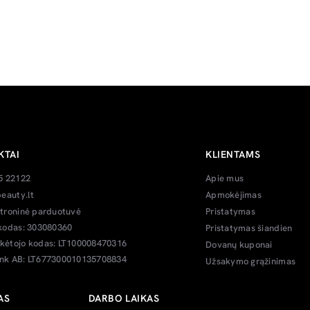
KTAI
KLIENTAMS
5 22122
Apie mus
eauty.lt
Apmokėjimas
troninė parduotuvė
Pristatymas
kodas: 303080360
Pristatymas šiandien
ėtojo kodas: LT100008470316
Dovanų kuponai
k AB: LT677300010135708834
Užsakymo grąžinimas
AS
DARBO LAIKAS