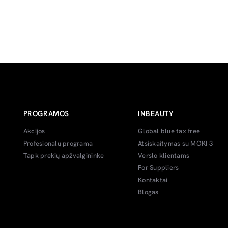
PROGRAMOS
INBEAUTY
Akcijos
Global blue tax free
Profesionalų programa
Atsiskaitymas su MOKI 3
Tapk prekių apžvalgininke
Verslo klientams
For Suppliers
Kontaktai
Blogas