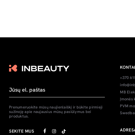
KONTA
+370 61
info@inb
MB Elek
Įmonės 
PVM mok
Prenumeruokite mūsų naujienlaiškį ir būkite pirmieji
sužinoję apie naujausius mūsų pasiūlymus bei
Swedban
produktus.
ADRES
SEKITE MUS