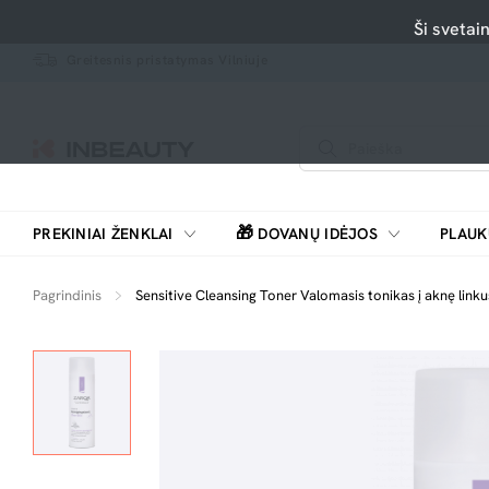
Ši svetai
Greitesnis pristatymas Vilniuje
🎁
PREKINIAI ŽENKLAI
DOVANŲ IDĖJOS
PLAUK
SKUTIMOSI MAŠINĖLĖS, BARZDASKUTĖS
Pagrindinis
Sensitive Cleansing Toner Valomasis tonikas į aknę linku