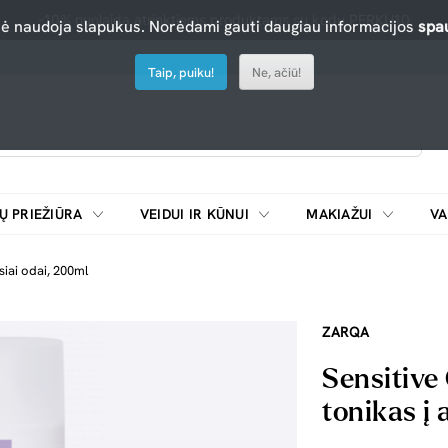
-10% nuolaida atrinktiems produktams su kodu PERKU10
nė naudoja slapukus. Norėdami gauti daugiau informacijos
spau
Taip, puiku!
Ne, ačiū!
Ų PRIEŽIŪRA
VEIDUI IR KŪNUI
MAKIAŽUI
VA
Emulsijos, oksidatoriai ir skiedikliai plaukų dažymui
ŠALDYTUVAI/
siai odai, 200ml
ZARQA
Sensitive
tonikas į 