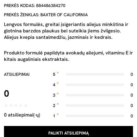
PREKĖS KODAS: 884486384270
PREKĖS ŽENKLAS: BAXTER OF CALIFORNIA
Lengvos formulės, greitai įsigeriantis aliejus minkština ir
glotnina barzdos plaukus bei suteikia jiems žvilgesio.
Aliejus kvepia santalmedžiu, jazminais ir kedrais.
Produkto formulė papildyta avokadų aliejumi, vitaminu E ir
kitais augaliniais ekstraktais.
ATSILIEPIMAI
5
0
4
0
0
3
0
2
0
0 atsiliepimai(-ų)
1
0
PALIKTI ATSILIEPIMĄ