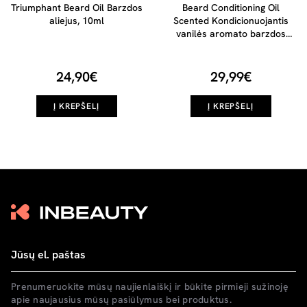
Triumphant Beard Oil Barzdos
Beard Conditioning Oil
aliejus, 10ml
Scented Kondicionuojantis
vanilės aromato barzdos
aliejus, 100 ml
24,90€
29,99€
Į KREPŠELĮ
Į KREPŠELĮ
Prenumeruokite mūsų naujienlaiškį ir būkite pirmieji sužinoję
apie naujausius mūsų pasiūlymus bei produktus.