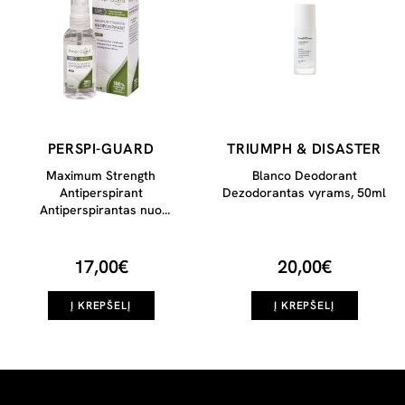
PERSPI-GUARD
TRIUMPH & DISASTER
Maximum Strength
Blanco Deodorant
Antiperspirant
Dezodorantas vyrams, 50ml
Antiperspirantas nuo
prakaitavimo, 50ml
17,00€
20,00€
Į KREPŠELĮ
Į KREPŠELĮ