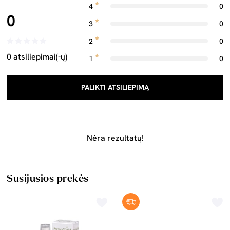
4
0
0
3
0
2
0
0 atsiliepimai(-ų)
1
0
PALIKTI ATSILIEPIMĄ
Nėra rezultatų!
Susijusios prekės