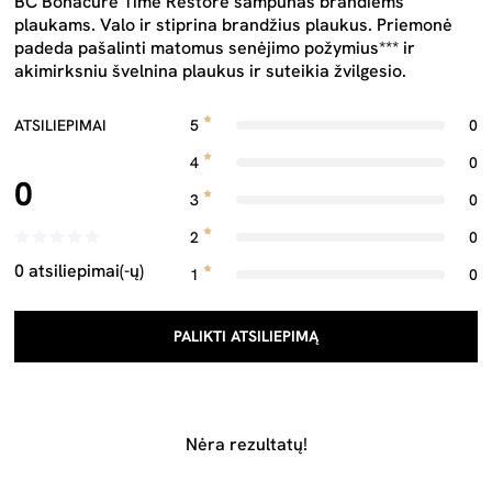
BC Bonacure Time Restore šampūnas brandiems
plaukams. Valo ir stiprina brandžius plaukus. Priemonė
padeda pašalinti matomus senėjimo požymius*** ir
akimirksniu švelnina plaukus ir suteikia žvilgesio.
ATSILIEPIMAI
5
0
4
0
0
3
0
2
0
0 atsiliepimai(-ų)
1
0
PALIKTI ATSILIEPIMĄ
Nėra rezultatų!