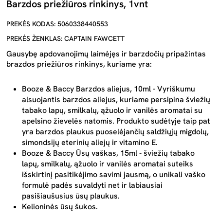
Barzdos priežiūros rinkinys, 1vnt
PREKĖS KODAS: 5060338440553
PREKĖS ŽENKLAS: CAPTAIN FAWCETT
Gausybę apdovanojimų laimėjęs ir barzdočių pripažintas
brazdos priežiūros rinkinys, kuriame yra:
Booze & Baccy Barzdos aliejus, 10ml - Vyriškumu
alsuojantis barzdos aliejus, kuriame persipina šviežių
tabako lapų, smilkalų, ąžuolo ir vanilės aromatai su
apelsino žievelės natomis. Produkto sudėtyje taip pat
yra barzdos plaukus puoselėjančių saldžiųjų migdolų,
simondsijų eterinių aliejų ir vitamino E.
Booze & Baccy Ūsų vaškas, 15ml - šviežių tabako
lapų, smilkalų, ąžuolo ir vanilės aromatai suteiks
išskirtinį pasitikėjimo savimi jausmą, o unikali vaško
formulė padės suvaldyti net ir labiausiai
pasišiaušusius ūsų plaukus.
Kelioninės ūsų šukos.