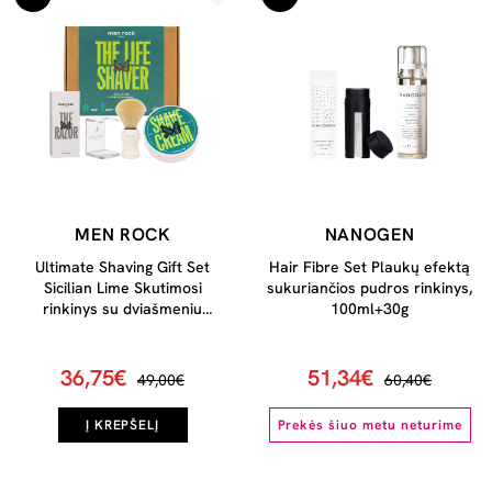
MEN ROCK
NANOGEN
Ultimate Shaving Gift Set
Hair Fibre Set Plaukų efektą
Sicilian Lime Skutimosi
sukuriančios pudros rinkinys,
rinkinys su dviašmeniu
100ml+30g
skustuvu, 1vnt
36,75€
51,34€
49,00€
60,40€
Į KREPŠELĮ
Prekės šiuo metu neturime