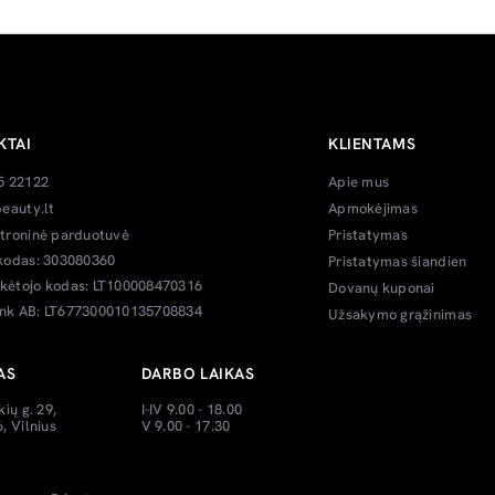
KTAI
KLIENTAMS
5 22122
Apie mus
eauty.lt
Apmokėjimas
troninė parduotuvė
Pristatymas
kodas: 303080360
Pristatymas šiandien
ėtojo kodas: LT100008470316
Dovanų kuponai
k AB: LT677300010135708834
Užsakymo grąžinimas
AS
DARBO LAIKAS
kių g. 29,
I-IV 9.00 - 18.00
, Vilnius
V 9.00 - 17.30