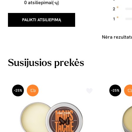
0 atsiliepimai(-ų)
2
1
PALIKTI ATSILIEPIMĄ
Nėra rezultat
Susijusios prekės
-25%
-25%