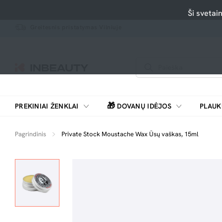
Ši svetai
Greitesnis pristatymas Vilniuje
🎁
PREKINIAI ŽENKLAI
DOVANŲ IDĖJOS
PLAUK
SKUTIMOSI MAŠINĖLĖS, BARZDASKUTĖS
Pagrindinis
Private Stock Moustache Wax Ūsų vaškas, 15ml