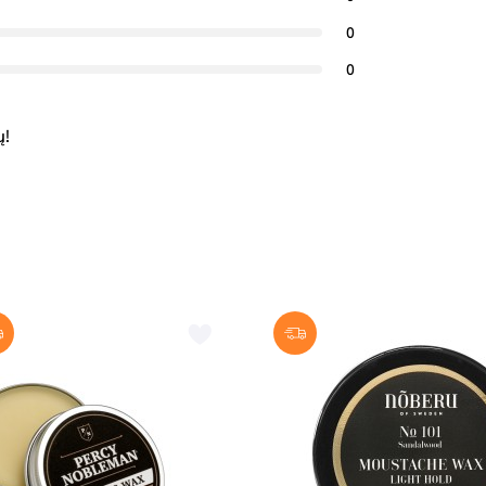
0
0
ų!