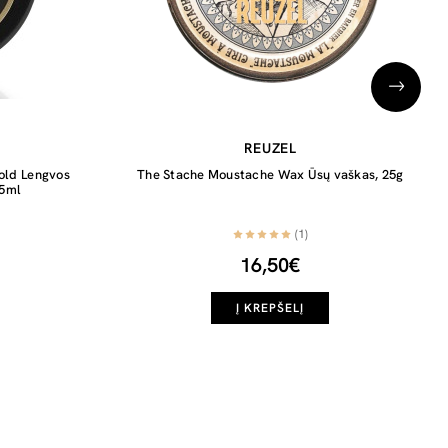
REUZEL
old Lengvos
The Stache Moustache Wax Ūsų vaškas, 25g
25ml
(1)
16,50€
Į KREPŠELĮ