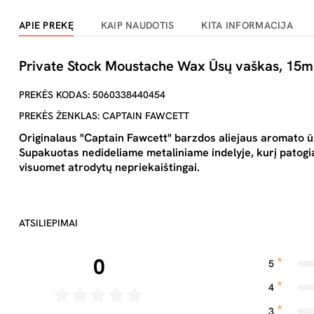
APIE PREKĘ
KAIP NAUDOTIS
KITA INFORMACIJA
Private Stock Moustache Wax Ūsų vaškas, 15m
PREKĖS KODAS: 5060338440454
PREKĖS ŽENKLAS: CAPTAIN FAWCETT
Originalaus "Captain Fawcett" barzdos aliejaus aromato ūsų
Supakuotas nedideliame metaliniame indelyje, kurį patogiai
visuomet atrodytų nepriekaištingai.
ATSILIEPIMAI
0
5
4
3