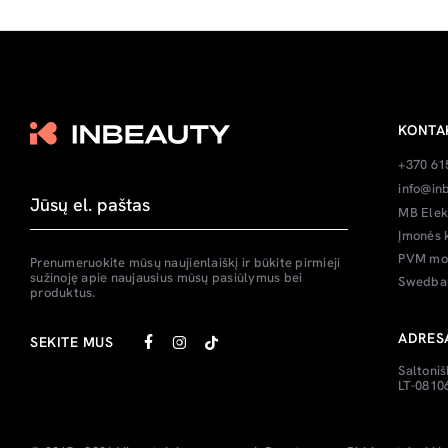
KONTA
+370 61
info@inb
MB Elek
Įmonės 
PVM mok
Prenumeruokite mūsų naujienlaiškį ir būkite pirmieji
sužinoję apie naujausius mūsų pasiūlymus bei
Swedban
produktus.
ADRES
SEKITE MUS
Saltoniš
LT-08106