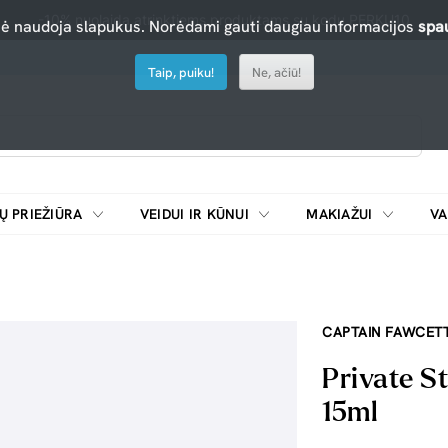
-10% nuolaida atrinktiems produktams su kodu PERKU10
nė naudoja slapukus. Norėdami gauti daugiau informacijos
spau
Taip, puiku!
Ne, ačiū!
Ų PRIEŽIŪRA
VEIDUI IR KŪNUI
MAKIAŽUI
VA
Emulsijos, oksidatoriai ir skiedikliai plaukų dažymui
ŠALDYTUVAI/
CAPTAIN FAWCET
Private S
15ml