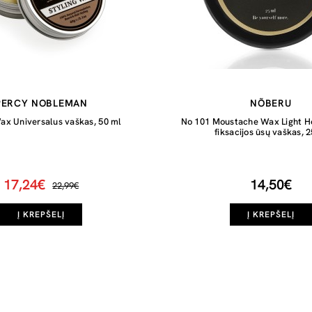
PERCY NOBLEMAN
NÕBERU
Wax Universalus vaškas, 50 ml
No 101 Moustache Wax Light H
fiksacijos ūsų vaškas, 
17,24€
14,50€
22,99€
Į KREPŠELĮ
Į KREPŠELĮ