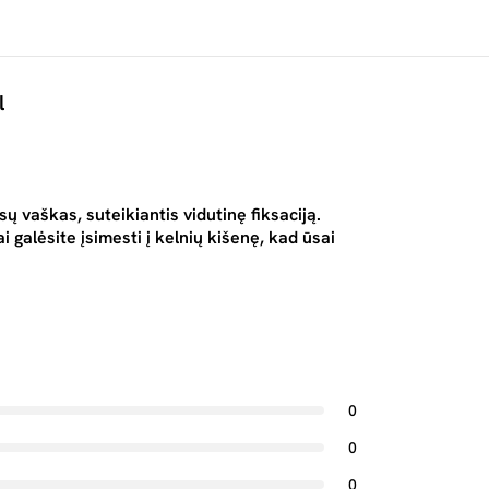
l
 vaškas, suteikiantis vidutinę fiksaciją.
 galėsite įsimesti į kelnių kišenę, kad ūsai
0
0
0