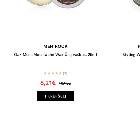
MEN ROCK
Oak Moss Moustache Wax Ūsų vaškas, 25ml
Styling 
(1)
8,21€
10,95€
Į KREPŠELĮ