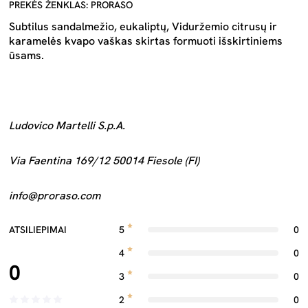
PREKĖS ŽENKLAS: PRORASO
Subtilus sandalmežio, eukaliptų, Viduržemio citrusų ir
karamelės kvapo vaškas skirtas formuoti išskirtiniems
ūsams.
Ludovico Martelli S.p.A.
Via Faentina 169/12 50014 Fiesole (FI)
info@proraso.com
ATSILIEPIMAI
5
0
4
0
0
3
0
2
0