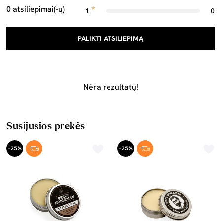
0 atsiliepimai(-ų)
1
0
PALIKTI ATSILIEPIMĄ
Nėra rezultatų!
Susijusios prekės
-25%
-25%