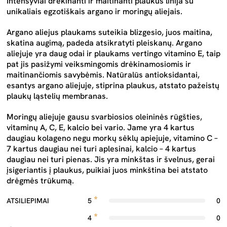
Intensyviai drėkinanti ir maitinanti plaukus linija su
unikaliais egzotiškais argano ir moringų aliejais.
Argano aliejus plaukams suteikia blizgesio, juos maitina,
skatina augimą, padeda atsikratyti pleiskanų. Argano
aliejuje yra daug odai ir plaukams vertingo vitamino E, taip
pat jis pasižymi veiksmingomis drėkinamosiomis ir
maitinančiomis savybėmis. Natūralūs antioksidantai,
esantys argano aliejuje, stiprina plaukus, atstato pažeistų
plaukų ląstelių membranas.
Moringų aliejuje gausu svarbiosios oleininės rūgšties,
vitaminų A, C, E, kalcio bei vario. Jame yra 4 kartus
daugiau kolageno negu morkų sėklų apiejuje, vitamino C –
7 kartus daugiau nei turi aplesinai, kalcio – 4 kartus
daugiau nei turi pienas. Jis yra minkštas ir švelnus, gerai
įsigeriantis į plaukus, puikiai juos minkština bei atstato
drėgmės trūkumą.
ATSILIEPIMAI
5
0
4
0