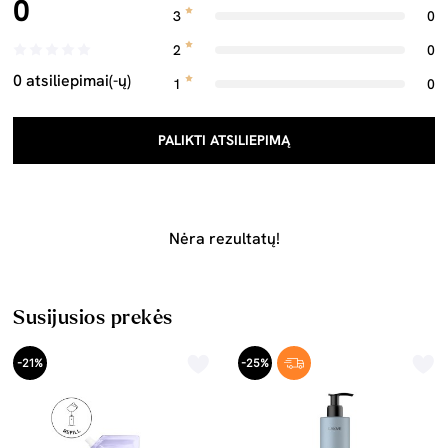
0
3
0
2
0
0 atsiliepimai(-ų)
1
0
PALIKTI ATSILIEPIMĄ
Nėra rezultatų!
Susijusios prekės
-21%
-25%