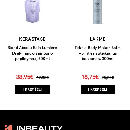
KERASTASE
LAKME
Blond Absolu Bain Lumiere
Teknia Body Maker Balm
Drėkinančio šampūno
Apimties suteikiantis
papildymas, 500ml
balzamas, 300ml
38,95€
18,75€
49,30€
25,00€
Į KREPŠELĮ
Į KREPŠELĮ