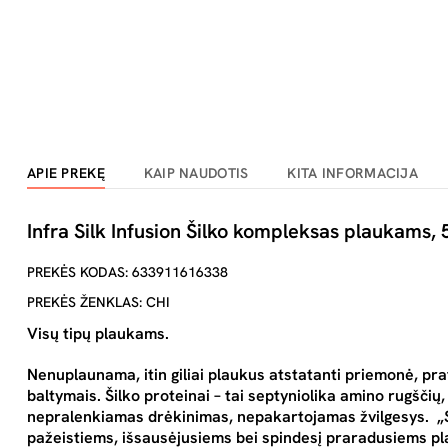
APIE PREKĘ
KAIP NAUDOTIS
KITA INFORMACIJA
Infra Silk Infusion Šilko kompleksas plaukams,
PREKĖS KODAS: 633911616338
PREKĖS ŽENKLAS: CHI
Visų tipų plaukams.
Nenuplaunama, itin giliai plaukus atstatanti priemonė, pratu
baltymais. Šilko proteinai – tai septyniolika amino rugščių
nepralenkiamas drėkinimas, nepakartojamas žvilgesys. „Sil
pažeistiems, išsausėjusiems bei spindesį praradusiems p