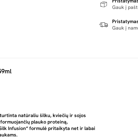
Pristatymas
Gauk į paš
Pristatymas
Gauk į nam
 59ml
rtinta natūraliu šilku, kviečių ir sojos
, formuojančių plauko proteiną,
k Infusion“ formulė pritaikyta net ir labai
laukams.