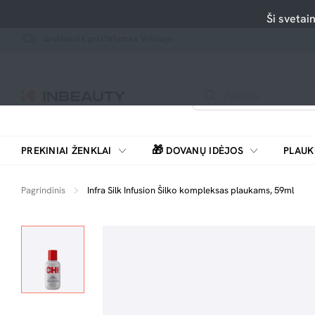
Ši svetai
Greitesnis pristatymas Vilniuje
🎁
PREKINIAI ŽENKLAI
DOVANŲ IDĖJOS
PLAUK
SKUTIMOSI MAŠINĖLĖS, BARZDASKUTĖS
Pagrindinis
Infra Silk Infusion Šilko kompleksas plaukams, 59ml