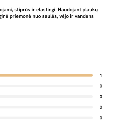
jami, stiprūs ir elastingi. Naudojant plaukų
auginė priemonė nuo saulės, vėjo ir vandens
1
0
0
0
0