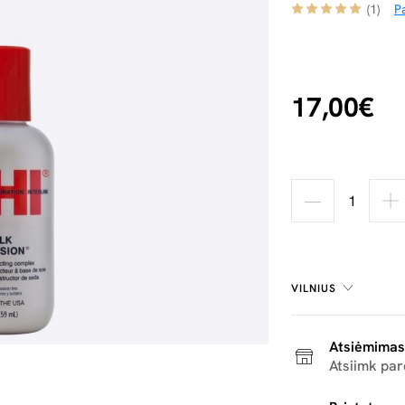
(1)
Pa
17,00€
VILNIUS
Atsiėmimas
Atsiimk pa