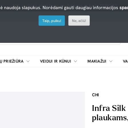
-10% nuolaida atrinktiems produktams su kodu PERKU10
nė naudoja slapukus. Norėdami gauti daugiau informacijos
spau
Taip, puiku!
Ne, ačiū!
Ų PRIEŽIŪRA
VEIDUI IR KŪNUI
MAKIAŽUI
VA
Emulsijos, oksidatoriai ir skiedikliai plaukų dažymui
ŠALDYTUVAI/
CHI
Infra Sil
plaukams