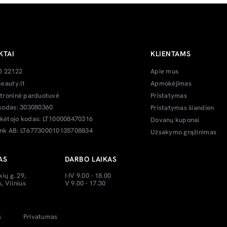
KTAI
KLIENTAMS
5 22122
Apie mus
eauty.lt
Apmokėjimas
troninė parduotuvė
Pristatymas
kodas: 303080360
Pristatymas šiandien
ėtojo kodas: LT100008470316
Dovanų kuponai
k AB: LT677300010135708834
Užsakymo grąžinimas
AS
DARBO LAIKAS
kių g. 29,
I-IV 9.00 - 18.00
, Vilnius
V 9.00 - 17.30
s
Privatumas