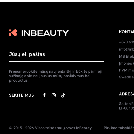
KONTA
+370 61
info@inb
MB Elek
Įmonės 
PVM mok
Prenumeruokite mūsų naujienlaiškį ir būkite pirmieji
sužinoję apie naujausius mūsų pasiūlymus bei
Swedban
produktus.
ADRES
SEKITE MUS
Saltoniš
LT-08106
© 2015 - 2026 Visos teisės saugomos
InBeauty
Pirkimo taisyklė