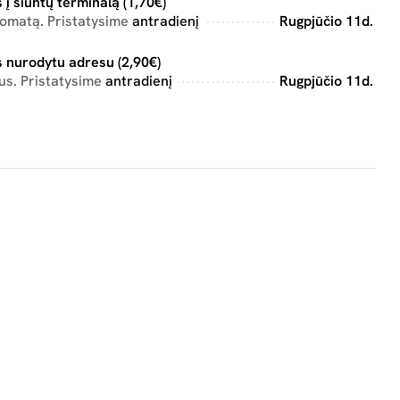
 į siuntų terminalą (1,70€)
tomatą. Pristatysime
antradienį
Rugpjūčio 11d.
 nurodytu adresu (2,90€)
us. Pristatysime
antradienį
Rugpjūčio 11d.