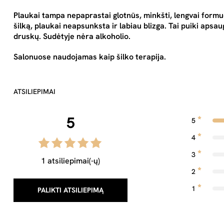
Plaukai tampa nepaprastai glotnūs, minkšti, lengvai formuo
šilką, plaukai neapsunksta ir labiau blizga. Tai puiki aps
druskų. Sudėtyje nėra alkoholio.
Salonuose naudojamas kaip šilko terapija.
ATSILIEPIMAI
5
5
4
3
1 atsiliepimai(-ų)
2
1
PALIKTI ATSILIEPIMĄ