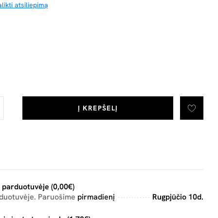
likti atsiliepimą
Į KREPŠELĮ
 parduotuvėje (0,00€)
rduotuvėje. Paruošime
pirmadienį
Rugpjūčio 10d.