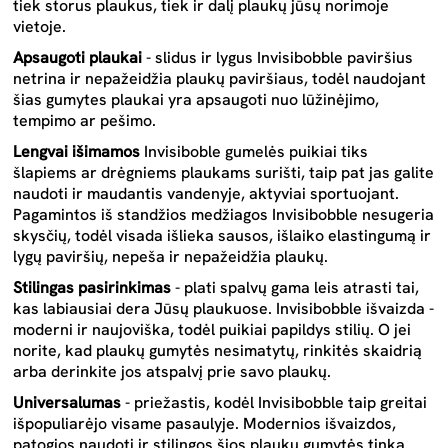
tiek storus plaukus, tiek ir dalį plaukų jūsų norimoje
vietoje.
Apsaugoti plaukai
-
slidus ir lygus Invisibobble paviršius
netrina ir nepažeidžia plaukų paviršiaus, todėl naudojant
šias gumytes plaukai yra apsaugoti nuo lūžinėjimo,
tempimo ar pešimo.
Lengvai išimamos
Invisiboble gumelės puikiai tiks
šlapiems ar drėgniems plaukams surišti, taip pat jas galite
naudoti ir maudantis vandenyje, aktyviai sportuojant.
Pagamintos iš standžios medžiagos Invisibobble nesugeria
skysčių, todėl visada išlieka sausos, išlaiko elastingumą ir
lygų paviršių, nepeša ir nepažeidžia plaukų.
Stilingas pasirinkimas
-
plati spalvų gama leis atrasti tai,
kas labiausiai dera Jūsų plaukuose. Invisibobble išvaizda -
moderni ir naujoviška, todėl puikiai papildys stilių. O jei
norite, kad plaukų gumytės nesimatytų, rinkitės skaidrią
arba derinkite jos atspalvį prie savo plaukų.
Universalumas
- priežastis, kodėl Invisibobble taip greitai
išpopuliarėjo visame pasaulyje. Modernios išvaizdos,
patogios naudoti ir stilingos šios plaukų gumytės tinka