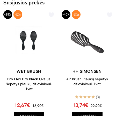
Susijusios prekės
-25%
-40%
WET BRUSH
HH SIMONSEN
Pro Flex Dry Black Ovalus
Air Brush Plaukų šepetys
šepetys plaukų džiovinimui,
džiovinimui, 1vnt
1vnt
(3)
12,67€
13,74€
16,90€
22,90€