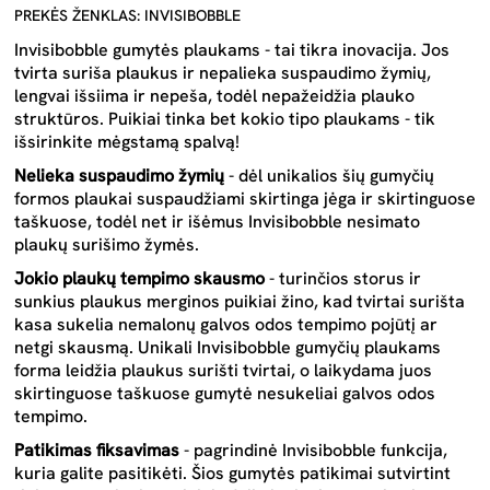
PREKĖS ŽENKLAS: INVISIBOBBLE
Invisibobble gumytės plaukams - tai tikra inovacija. Jos
tvirta suriša plaukus ir nepalieka suspaudimo žymių,
lengvai išsiima ir nepeša, todėl nepažeidžia plauko
struktūros. Puikiai tinka bet kokio tipo plaukams - tik
išsirinkite mėgstamą spalvą!
Nelieka suspaudimo žymių
-
dėl unikalios šių gumyčių
formos plaukai suspaudžiami skirtinga jėga ir skirtinguose
taškuose, todėl net ir išėmus Invisibobble nesimato
plaukų surišimo žymės.
Jokio plaukų tempimo skausmo
-
turinčios storus ir
sunkius plaukus merginos puikiai žino, kad tvirtai surišta
kasa sukelia nemalonų galvos odos tempimo pojūtį ar
netgi skausmą. Unikali Invisibobble gumyčių plaukams
forma leidžia plaukus surišti tvirtai, o laikydama juos
skirtinguose taškuose gumytė nesukeliai galvos odos
tempimo.
Patikimas fiksavimas
- pagrindinė Invisibobble funkcija,
kuria galite pasitikėti. Šios gumytės patikimai sutvirtint