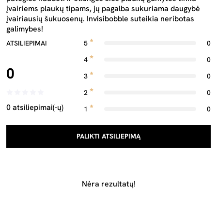
įvairiems plaukų tipams, jų pagalba sukuriama daugybė
įvairiausių šukuosenų. Invisibobble suteikia neribotas
galimybes!
ATSILIEPIMAI
5
0
4
0
0
3
0
2
0
0 atsiliepimai(-ų)
1
0
PALIKTI ATSILIEPIMĄ
Nėra rezultatų!