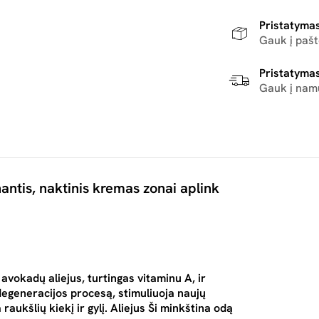
Pristatymas
Gauk į paš
Pristatymas
Gauk į nam
ntis, naktinis kremas zonai aplink
avokadų aliejus, turtingas vitaminu A, ir
degeneracijos procesą, stimuliuoja naujų
aukšlių kiekį ir gylį. Aliejus Ši minkština odą