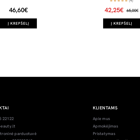
(4)
46,60€
42,25€
65,00€
Į KREPŠELĮ
Į KREPŠELĮ
KTAI
KLIENTAMS
5 22122
Apie mus
eauty.lt
Apmokėjimas
troninė parduotuvė
Pristatymas