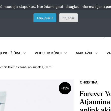
-10% nuolaida atrinktiems produktams su kodu PERKU10
nė naudoja slapukus. Norėdami gauti daugiau informacijos
spau
Taip, puiku!
Ne, ačiū!
Ų PRIEŽIŪRA
VEIDUI IR KŪNUI
MAKIAŽUI
VA
Emulsijos, oksidatoriai ir skiedikliai plaukų dažymui
ŠALDYTUVAI/
tinis kremas zonai aplink akis, 30 ml
CHRISTINA
-15%
Forever Y
Atjaunina
aplink aki