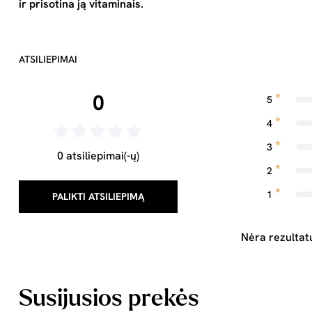
ir prisotina ją vitaminais.
ATSILIEPIMAI
0
5
4
3
0 atsiliepimai(-ų)
2
1
PALIKTI ATSILIEPIMĄ
Nėra rezultat
Susijusios prekės