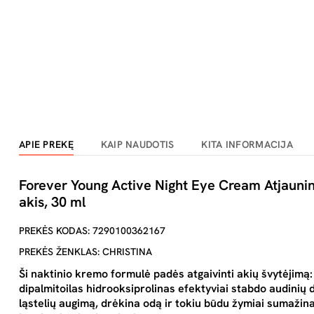
APIE PREKĘ
KAIP NAUDOTIS
KITA INFORMACIJA
Forever Young Active Night Eye Cream Atjaunina
akis, 30 ml
PREKĖS KODAS: 7290100362167
PREKĖS ŽENKLAS: CHRISTINA
Ši naktinio kremo formulė padės atgaivinti akių švytėjimą: 
dipalmitoilas hidrooksiprolinas efektyviai stabdo audinių 
ląstelių augimą, drėkina odą ir tokiu būdu žymiai sumažina r