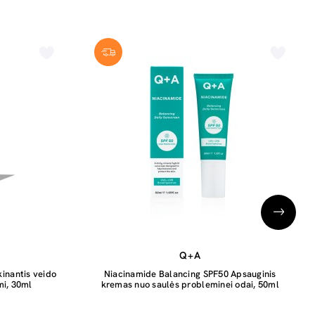
Q+A
inantis veido
Niacinamide Balancing SPF50 Apsauginis
mi, 30ml
kremas nuo saulės probleminei odai, 50ml