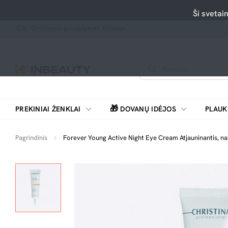
Ši svetai
Greitesnis pristatymas Vilniuje
🎁
PREKINIAI ŽENKLAI
DOVANŲ IDĖJOS
PLAUK
SKUTIMOSI MAŠINĖLĖS, BARZDASKUTĖS
Pagrindinis
Forever Young Active Night Eye Cream Atjauninantis, nak