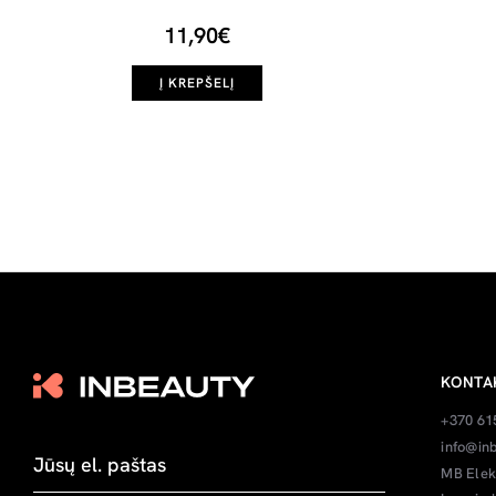
11,90€
Į KREPŠELĮ
KONTA
+370 61
info@inb
MB Elek