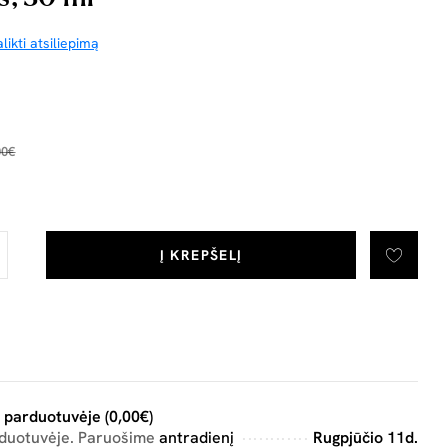
likti atsiliepimą
00€
Į KREPŠELĮ
 parduotuvėje (0,00€)
rduotuvėje. Paruošime
antradienį
Rugpjūčio 11d.