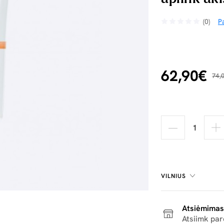
(0)
Pa
62,90€
74,
VILNIUS
Atsiėmimas
Atsiimk pa