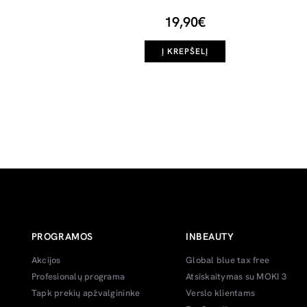
19,90€
Į KREPŠELĮ
PROGRAMOS
INBEAUTY
Akcijos
Global blue tax free
Profesionalų programa
Atsiskaitymas su MOKI 3
Tapk prekių apžvalgininke
Verslo klientams