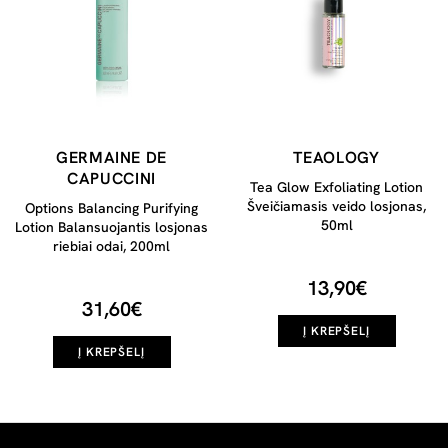
GERMAINE DE
TEAOLOGY
CAPUCCINI
Tea Glow Exfoliating Lotion
Šveičiamasis veido losjonas,
Options Balancing Purifying
50ml
Lotion Balansuojantis losjonas
riebiai odai, 200ml
13,90€
31,60€
Į KREPŠELĮ
Į KREPŠELĮ