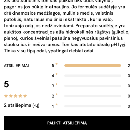
Šis bealkoholinis tonikas puikiai tiks odos valymui,
pagerins jos būklę ir atnaujins. Jo formulės sudėtyje yra
drėkinamosios medžiagos, muilinis medis, vaistinis
putoklis, natūralūs muiliniai ekstraktai, kurie valo,
tonizuoja odą jos nedžiovindami. Preparato sudėtyje yra
aukštos koncentracijos alfa-hidroksilinės rūgštys (glikolio,
pieno), kurios švelniai pašalina negyvuosius paviršinius
sluoksnius ir nešvarumus. Tonikas atstato idealų pH lygį.
Tinka visų tipų odai, ypatingai riebiai odai.
ATSILIEPIMAI
5
2
4
0
5
3
0
2
0
2 atsiliepimai(-ų)
1
0
PALIKTI ATSILIEPIMĄ