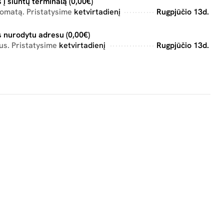
 į siuntų terminalą (0,00€)
tomatą. Pristatysime
ketvirtadienį
Rugpjūčio 13d.
 nurodytu adresu (0,00€)
us. Pristatysime
ketvirtadienį
Rugpjūčio 13d.