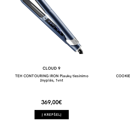
CLOUD 9
TEH CONTOURING IRON Plaukų tiesinimo
COOKIE 
žnyplės, 1vnt
369,00€
Į KREPŠELĮ