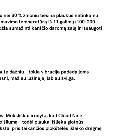
u nei 80 % žmonių tiesina plaukus netinkamu
 formavimo temperatūrą iš 11 galimų (100–200
džia sumažinti karščio daromą žalą ir išsaugoti
nutę dažniu – tokia vibracija padeda joms
esni, mažiau lūžinėja, labiau žvilga.
s. Moksliškai įrodyta, kad Cloud Nine
 šilumą – todėl plaukai išlieka glotnūs,
nkštai prisitaikančios plokštelės išlaiko drėgmę