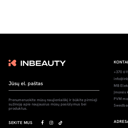
KONTA
+370 61
info@inb
MB Elek
Įmonės 
PVM mok
Prenumeruokite mūsų naujienlaiškį ir būkite pirmieji
sužinoję apie naujausius mūsų pasiūlymus bei
Swedban
produktus.
ADRES
SEKITE MUS