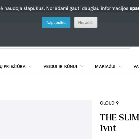
-10% nuolaida atrinktiems produktams su kodu PERKU10
nė naudoja slapukus. Norėdami gauti daugiau informacijos
spau
Taip, puiku!
Ne, ačiū!
Ų PRIEŽIŪRA
VEIDUI IR KŪNUI
MAKIAŽUI
VA
Emulsijos, oksidatoriai ir skiedikliai plaukų dažymui
ŠALDYTUVAI/
CLOUD 9
THE SLIM 
1vnt