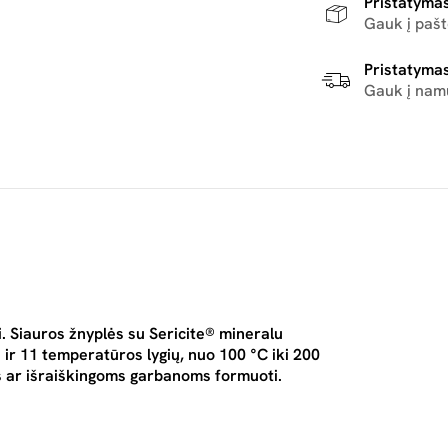
Pristatymas
Gauk į paš
Pristatymas
Gauk į nam
. Siauros žnyplės su Sericite® mineralu
ir 11 temperatūros lygių, nuo 100 °C iki 200
s ar išraiškingoms garbanoms formuoti.