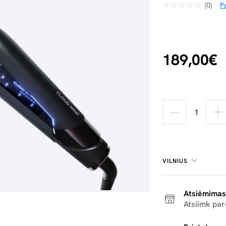
(0)
Pa
189,00€
VILNIUS
Atsiėmimas
Atsiimk pa