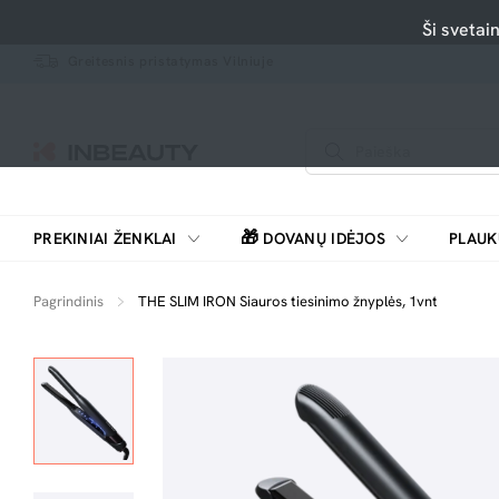
Ši svetai
Greitesnis pristatymas Vilniuje
🎁
PREKINIAI ŽENKLAI
DOVANŲ IDĖJOS
PLAUK
SKUTIMOSI MAŠINĖLĖS, BARZDASKUTĖS
Pagrindinis
THE SLIM IRON Siauros tiesinimo žnyplės, 1vnt