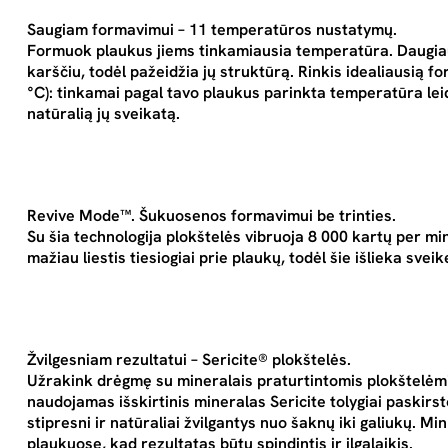
Saugiam formavimui – 11 temperatūros nustatymų.
Formuok plaukus jiems tinkamiausia temperatūra. Daugia
karščiu, todėl pažeidžia jų struktūrą. Rinkis idealiausią
°C): tinkamai pagal tavo plaukus parinkta temperatūra lei
natūralią jų sveikatą.
Revive Mode™. Šukuosenos formavimui be trinties.
Su šia technologija plokštelės vibruoja 8 000 kartų per mi
mažiau liestis tiesiogiai prie plaukų, todėl šie išlieka sveik
Žvilgesniam rezultatui – Sericite® plokštelės
.
Užrakink drėgmę su mineralais praturtintomis plokštelėmi
naudojamas išskirtinis mineralas Sericite tolygiai paskirsto
stipresni ir natūraliai žvilgantys nuo šaknų iki galiukų. Mi
plaukuose, kad rezultatas būtų spindintis ir ilgalaikis.