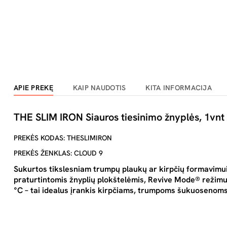
APIE PREKĘ
KAIP NAUDOTIS
KITA INFORMACIJA
THE SLIM IRON Siauros tiesinimo žnyplės, 1vnt
PREKĖS KODAS: THESLIMIRON
PREKĖS ŽENKLAS: CLOUD 9
Sukurtos tikslesniam trumpų plaukų ar kirpčių formavimui
praturtintomis žnyplių plokštelėmis, Revive Mode® režimu 
°C – tai idealus įrankis kirpčiams, trumpoms šukuosenom