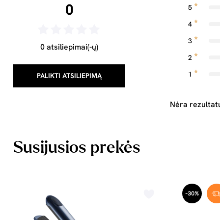
0
5
4
3
0 atsiliepimai(-ų)
2
1
PALIKTI ATSILIEPIMĄ
Nėra rezultat
Susijusios prekės
-30%