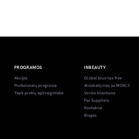
PROGRAMOS
INBEAUTY
Akcijos
Global blue tax free
Profesionalų programa
Atsiskaitymas su MOKI 3
Tapk prekių apžvalgininke
Verslo klientams
For Suppliers
Kontaktai
Blogas