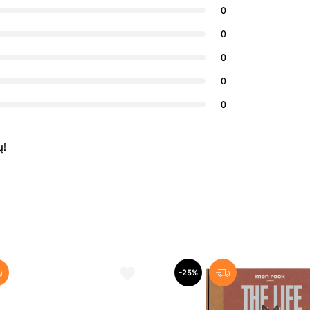
0
0
0
0
0
ų!
-25%