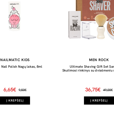
NAILMATIC KIDS
MEN ROCK
Nail Polish Nagų lakas, 8ml
Ultimate Shaving Gift Set S
Skutimosi rinkinys su dviašmeniu 
6,65€
36,75€
9,50€
49,00€
Į KREPŠELĮ
Į KREPŠELĮ