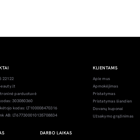
KTAI
KLIENTAMS
5 22122
Apie mus
eauty.lt
Apmokėjimas
troninė parduotuvė
Pristatymas
kodas: 303080360
Pristatymas šiandien
ėtojo kodas: LT100008470316
Dovanų kuponai
k AB: LT677300010135708834
Užsakymo grąžinimas
AS
DARBO LAIKAS