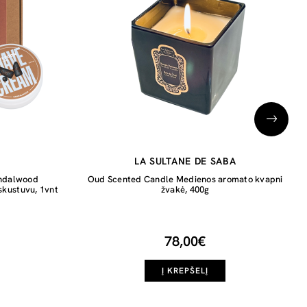
LA SULTANE DE SABA
andalwood
Oud Scented Candle Medienos aromato kvapni
skustuvu, 1vnt
žvakė, 400g
78,00€
Į KREPŠELĮ