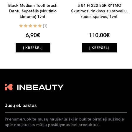
Black Medium Toothbrush
S 81 H 220 SSR RYTMO
Dantų šepetėlis (vidutinio
Skutimosi rinkinys su stoveliu,
kietumo) 1vnt.
rudos spalvos, 1vnt
(1)
6,90€
110,00€
Į KREPŠELĮ
Į KREPŠELĮ
Prenumeruokite mūsų naujienlaiškį ir būkite pirmieji sužinoję
apie naujausius mūsų pasiūlymus bei produktus.