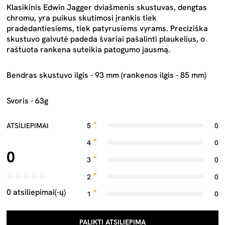
Klasikinis Edwin Jagger dviašmenis skustuvas, dengtas
chromu, yra puikus skutimosi įrankis tiek
pradedantiesiems, tiek patyrusiems vyrams. Preciziška
skustuvo galvutė padeda švariai pašalinti plaukelius, o
raštuota rankena suteikia patogumo jausmą.
Bendras skustuvo ilgis - 93 mm (rankenos ilgis - 85 mm)
Svoris - 63g
ATSILIEPIMAI
5
0
4
0
0
3
0
2
0
0 atsiliepimai(-ų)
1
0
PALIKTI ATSILIEPIMĄ