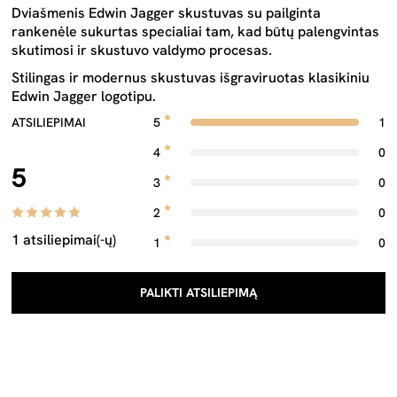
Dviašmenis Edwin Jagger skustuvas su pailginta
rankenėle sukurtas specialiai tam, kad būtų palengvintas
skutimosi ir skustuvo valdymo procesas.
Stilingas ir modernus skustuvas išgraviruotas klasikiniu
Edwin Jagger logotipu.
ATSILIEPIMAI
5
1
4
0
5
3
0
2
0
1 atsiliepimai(-ų)
1
0
PALIKTI ATSILIEPIMĄ