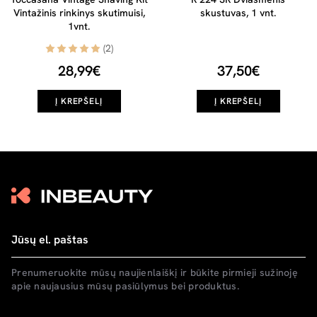
Vintažinis rinkinys skutimuisi,
skustuvas, 1 vnt.
1vnt.
(2)
28,99€
37,50€
Į KREPŠELĮ
Į KREPŠELĮ
Prenumeruokite mūsų naujienlaiškį ir būkite pirmieji sužinoję
apie naujausius mūsų pasiūlymus bei produktus.