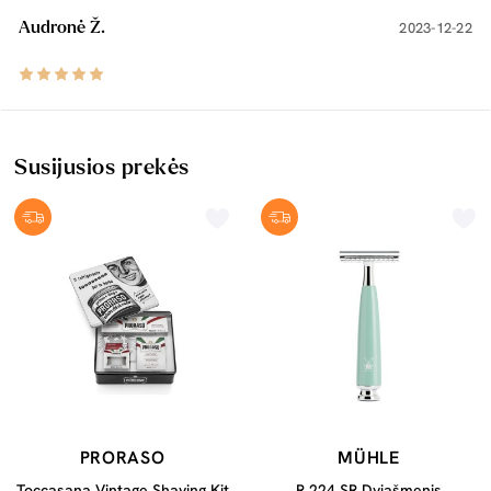
Audronė Ž.
2023-12-22
Susijusios prekės
PRORASO
MÜHLE
Toccasana Vintage Shaving Kit
R 224 SR Dviašmenis