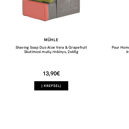
MÜHLE
Shaving Soap Duo Aloe Vera & Grapefruit
Pour Hom
Skutimosi muilų rinkinys, 2x65g
k
13,90€
Į KREPŠELĮ