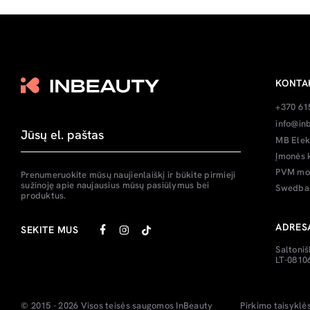
KONTA
+370 61
info@inb
MB Elek
Įmonės 
PVM mok
Prenumeruokite mūsų naujienlaiškį ir būkite pirmieji
sužinoję apie naujausius mūsų pasiūlymus bei
Swedban
produktus.
ADRES
SEKITE MUS
Saltoniš
LT-08106
© 2015 - 2026 Visos teisės saugomos
InBeauty
Pirkimo taisyklė