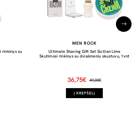
MEN ROCK
 rinkinys su
Ultimate Shaving Gift Set Sicilian Lime
Skutimosi rinkinys su dviašmeniu skustuvu, 1vnt
36,75€
49,00€
Į KREPŠELĮ