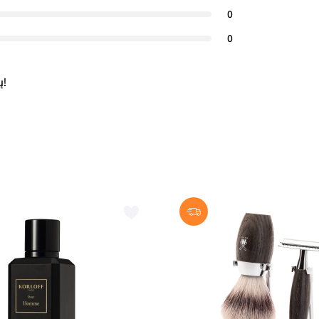
0
0
ų!