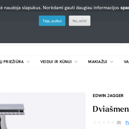
-10% nuolaida atrinktiems produktams su kodu PERKU10
nė naudoja slapukus. Norėdami gauti daugiau informacijos
spau
Taip, puiku!
Ne, ačiū!
Ų PRIEŽIŪRA
VEIDUI IR KŪNUI
MAKIAŽUI
VA
Emulsijos, oksidatoriai ir skiedikliai plaukų dažymui
ŠALDYTUVAI/
EDWIN JAGGER
Dviašmeni
(0)
Pa