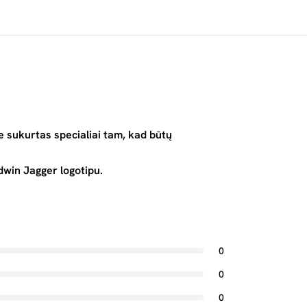
 sukurtas specialiai tam, kad būtų
dwin Jagger logotipu.
0
0
0