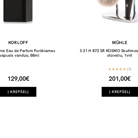
KORLOFF
MÜHLE
me Eau de Parfum Purškiamas
S 31 H 873 SR KOSMO Skutimosi
vapusis vanduo, 88ml
stoveliu, 1vnt
(1)
129,00€
201,00€
Į KREPŠELĮ
Į KREPŠELĮ