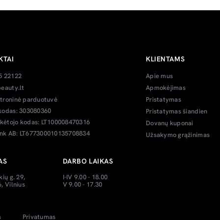
KTAI
KLIENTAMS
5 22122
Apie mus
eauty.lt
Apmokėjimas
troninė parduotuvė
Pristatymas
kodas: 303080360
Pristatymas šiandien
ėtojo kodas: LT100008470316
Dovanų kuponai
k AB: LT677300010135708834
Užsakymo grąžinimas
AS
DARBO LAIKAS
kių g. 29,
I-IV 9.00 - 18.00
, Vilnius
V 9.00 - 17.30
s
Privatumas