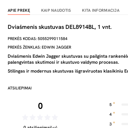
APIE PREKĘ
KAIP NAUDOTIS
KITA INFORMACIJA
Dviašmenis skustuvas DEL8914BL, 1 vnt.
PREKĖS KODAS: 5055299011584
PREKĖS ŽENKLAS: EDWIN JAGGER
Dviašmenis Edwin Jagger skustuvas su pailginta rankenėle
palengvintas skutimosi ir skustuvo valdymo procesas.
Stilingas ir modernus skustuvas išgraviruotas klasikiniu E
ATSILIEPIMAI
0
5
4
3
0 atsiliepimai(-ų)