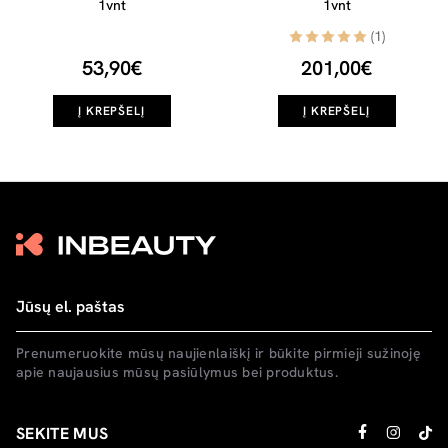
1vnt
1vnt
(1)
53,90€
201,00€
Į KREPŠELĮ
Į KREPŠELĮ
Prenumeruokite mūsų naujienlaiškį ir būkite pirmieji sužinoję
apie naujausius mūsų pasiūlymus bei produktus.
SEKITE MUS