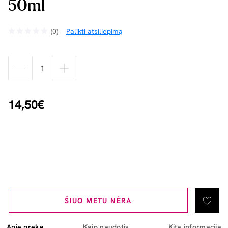
50ml
(0)
Palikti atsiliepimą
14,50€
ŠIUO METU NĖRA
Apie prekę
Kaip naudotis
Kita informacija