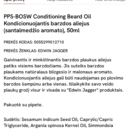
PPS-BOSW Conditioning Beard Oil
Kondicionuojantis barzdos aliejus
(santalmedžio aromato), 50ml
PREKĖS KODAS: 5055299012710
PREKĖS ŽENKLAS: EDWIN JAGGER
Gaivinantis ir minkštinantis barzdos plaukus aliejus
patiks visiems barzdočiams. Jis suteiks barzdos
plaukams natūralaus blizgesio ir malonaus aromato.
Kondicionuojantis aliejus gali būti naudojamas po plovimo
barzdos šampūnu arba vienas. Išlaikykite savo veido
plaukų grožį visur ir visada su "Edwin Jagger" produktais.
Pakuotė su pipete.
Sudėtis: Sesamum indicum Seed Oil, Caprylic/Capric
Triglyceride, Argania spinosa Kernel Oil, Simmondsia