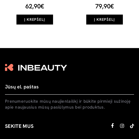
62,90€
79,90€
Į KREPŠELĮ
Į KREPŠELĮ
Prenumeruokite mūsų naujienlaiškį ir būkite pirmieji sužinoję
apie naujausius mūsų pasiūlymus bei produktus.
SEKITE MUS