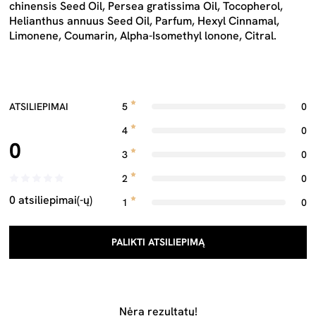
chinensis Seed Oil, Persea gratissima Oil, Tocopherol,
Helianthus annuus Seed Oil, Parfum, Hexyl Cinnamal,
Limonene, Coumarin, Alpha-Isomethyl lonone, Citral.
ATSILIEPIMAI
5
0
4
0
0
3
0
2
0
0 atsiliepimai(-ų)
1
0
PALIKTI ATSILIEPIMĄ
Nėra rezultatų!