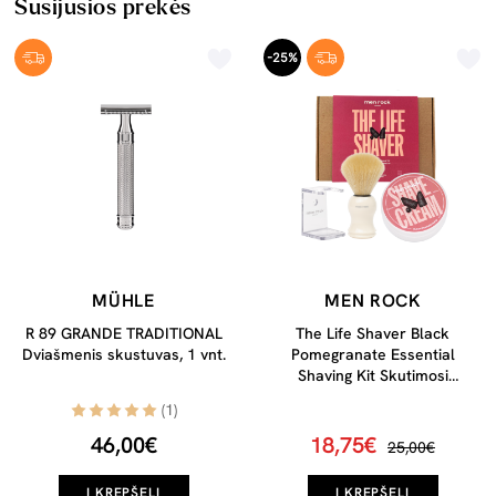
Susijusios prekės
-25%
MÜHLE
MEN ROCK
R 89 GRANDE TRADITIONAL
The Life Shaver Black
Dviašmenis skustuvas, 1 vnt.
Pomegranate Essential
Shaving Kit Skutimosi
priemonių rinkinys, 1vnt
(1)
46,00€
18,75€
25,00€
Į KREPŠELĮ
Į KREPŠELĮ