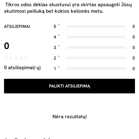
Tikros odos dėklas skustuvui yra skirtas apsaugoti Jūsų
skutimosi peiliuką bet kokios kelionės metu.
ATSILIEPIMAI
5
0
4
0
0
3
0
2
0
0 atsiliepimai(-ų)
1
0
PALIKTI ATSILIEPIMĄ
Nėra rezultatų!