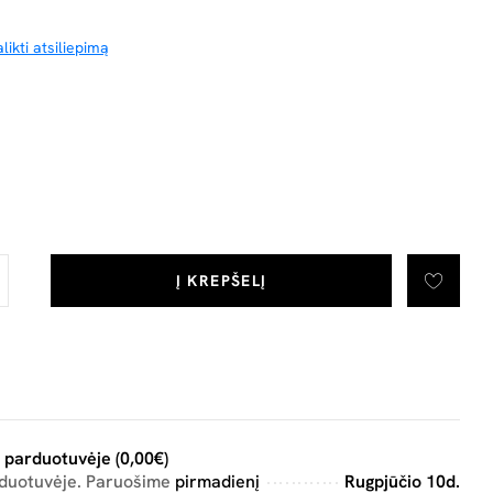
likti atsiliepimą
Į KREPŠELĮ
 parduotuvėje (0,00€)
rduotuvėje. Paruošime
pirmadienį
Rugpjūčio 10d.