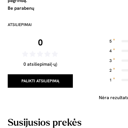
pagrindą.
Be parabenų
ATSILIEPIMAI
0
5
4
3
0 atsiliepimai(-ų)
2
1
PALIKTI ATSILIEPIMĄ
Nėra rezultat
Susijusios prekės