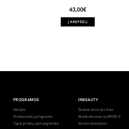
43,00€
Į KREPŠELĮ
PROGRAMOS
INBEAUTY
Akcijos
Global blue tax free
Profesionalų programa
Atsiskaitymas su MOKI 3
Tapk prekių apžvalgininke
Verslo klientams