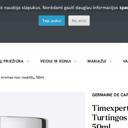
-10% nuolaida atrinktiems produktams su kodu PERKU10
nė naudoja slapukus. Norėdami gauti daugiau informacijos
spau
Taip, puiku!
Ne, ačiū!
Ų PRIEŽIŪRA
VEIDUI IR KŪNUI
MAKIAŽUI
VA
Emulsijos, oksidatoriai ir skiedikliai plaukų dažymui
ŠALDYTUVAI/
 kremas nuo raukšlių, 50ml
GERMAINE DE CAP
Timexpert
Turtingos
50ml