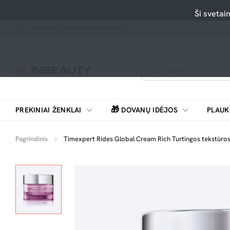
Ši svetai
Greitesnis pristatymas Vilniuje
🎁
PREKINIAI ŽENKLAI
DOVANŲ IDĖJOS
PLAUK
SKUTIMOSI MAŠINĖLĖS, BARZDASKUTĖS
Pagrindinis
Timexpert Rides Global Cream Rich Turtingos tekstūros