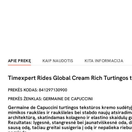
APIE PREKĘ
KAIP NAUDOTIS
KITA INFORMACIJA
Timexpert Rides Global Cream Rich Turtingos t
PREKĖS KODAS: 841297130900
PREKĖS ŽENKLAS: GERMAINE DE CAPUCCINI
Germaine de Capuccini turtingos tekstūros kremo sudėtyj
mimikos raukšles ir raukšleles bei stabdo naujų atsiradi
architektūrą, skatindamas kolageno ir elastino skaidulų g
Rezultatas: lygesnė, stangresnė bei jaunatviškesnė oda, di
sausą odą, tačiau greitai susigeria į odą ir nepalieka rieb