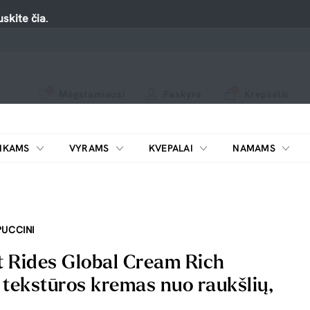
skite čia
.
0
0
Mėgstamiausi
Paskyra
Krepšelis
Spauskite ant širdelės ir pridėkite prie mėgiamiausių.
peržiūrėkite mūsų naujus produktus arba naudokite paiešką, jei ieškote ko nors konkretaus.
IKAMS
VYRAMS
KVEPALAI
NAMAMS
ŠILDYTUVAI KOSMETIKAI
UCCINI
 Rides Global Cream Rich
 tekstūros kremas nuo raukšlių,