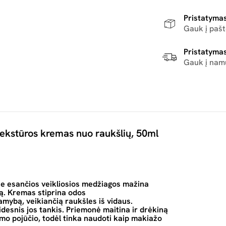
Pristatymas
Gauk į paš
Pristatymas
Gauk į nam
ekstūros kremas nuo raukšlių, 50ml
e esančios veikliosios medžiagos mažina
mą. Kremas stiprina odos
amybą, veikiančią raukšles iš vidaus.
desnis jos tankis. Priemonė maitina ir drėkiną
umo pojūčio, todėl tinka naudoti kaip makiažo