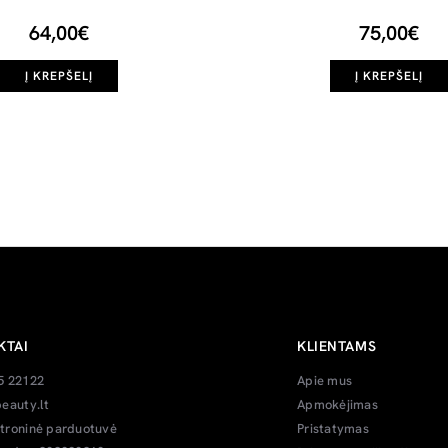
64,00€
75,00€
Į KREPŠELĮ
Į KREPŠELĮ
KTAI
KLIENTAMS
5 22122
Apie mus
eauty.lt
Apmokėjimas
troninė parduotuvė
Pristatymas