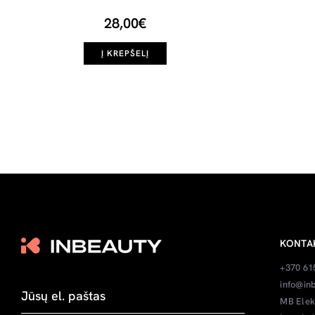
28,00€
Į KREPŠELĮ
KONTA
+370 61
info@inb
MB Elek