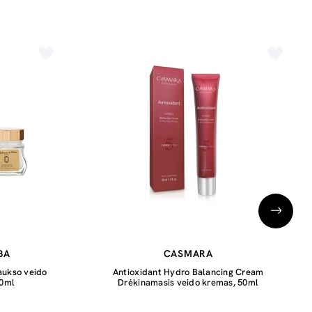
BA
CASMARA
aukso veido
Antioxidant Hydro Balancing Cream
50ml
Drėkinamasis veido kremas, 50ml