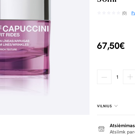
(0)
Pa
67,50€
VILNIUS
Atsiėmimas
Atsiimk pa