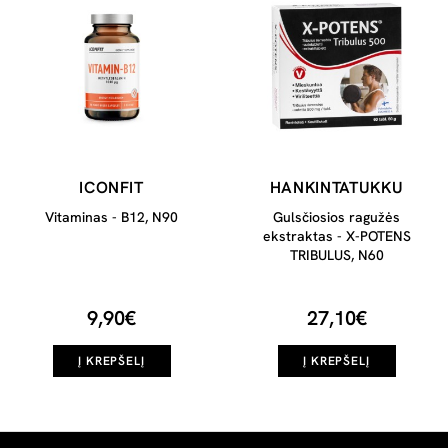
ICONFIT
HANKINTATUKKU
Vitaminas - B12, N90
Gulsčiosios ragužės
ekstraktas - X-POTENS
TRIBULUS, N60
9,90€
27,10€
Į KREPŠELĮ
Į KREPŠELĮ