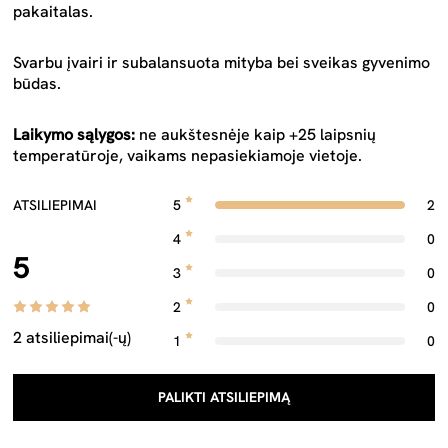
pakaitalas.
Svarbu įvairi ir subalansuota mityba bei sveikas gyvenimo
būdas.
Laikymo sąlygos:
ne aukštesnėje kaip +25 laipsnių
temperatūroje, vaikams nepasiekiamoje vietoje.
ATSILIEPIMAI
5
2
4
0
5
3
0
2
0
2 atsiliepimai(-ų)
1
0
PALIKTI ATSILIEPIMĄ