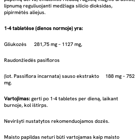
lipnumą reguliuojanti medžiaga silicio dioksidas,
pipirmėtės aliejus.
1-4 tabletėse (dienos normoje) yra:
Gliukozės
281,75 mg – 1127 mg,
Raudonžiedės pasifloros
(lot. Passiflora incarnata) sauso ekstrakto
188 mg – 752
mg.
Vartojimas:
gerti po 1-4 tabletes per dieną, laikant
burnoje, kol ištirps.
Neviršyti nustatytos rekomenduojamos dozės.
Maisto papildas neturi būti vartojamas kaip maisto