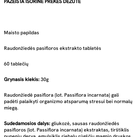
PAŽEISTA IŠORINĖ PREKĖS DĖŽUTĖ
Maisto papildas
Raudonžiedės pasifloros ekstrakto tabletės
60 tablečių
Grynasis kiekis:
30g
Raudonžiedė pasiflora (lot. Passiflora incarnata) gali
padėti palaikyti organizmo atsparumą stresui bei normalų
miegą.
Sudedamosios dalys:
gliukozė, sausas raudonžiedės
pasifloros (lot. Passiflora incarnata) ekstraktas, tirštiklis
pupenių derva, emulsiklis riebalų rūgščių magnio druskos,