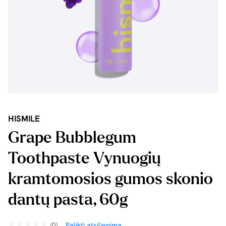
HISMILE
Grape Bubblegum
Toothpaste Vynuogių
kramtomosios gumos skonio
dantų pasta, 60g
(0)
Palikti atsiliepimą