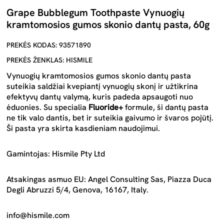
Grape Bubblegum Toothpaste Vynuogių
kramtomosios gumos skonio dantų pasta, 60g
PREKĖS KODAS: 93571890
PREKĖS ŽENKLAS: HISMILE
Vynuogių kramtomosios gumos skonio dantų pasta
suteikia saldžiai kvepiantį vynuogių skonį ir užtikrina
efektyvų dantų valymą, kuris padeda apsaugoti nuo
ėduonies. Su specialia
Fluoride+
formule, ši dantų pasta
ne tik valo dantis, bet ir suteikia gaivumo ir švaros pojūtį.
Ši pasta yra skirta kasdieniam naudojimui.
Gamintojas: Hismile Pty Ltd
Atsakingas asmuo EU: Angel Consulting Sas, Piazza Duca
Degli Abruzzi 5/4, Genova, 16167, Italy.
info@hismile.com