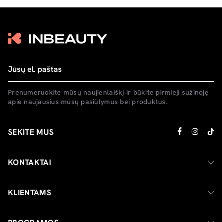
Prenumeruokite mūsų naujienlaiškį ir būkite pirmieji sužinoję
apie naujausius mūsų pasiūlymus bei produktus.
SEKITE MUS
KONTAKTAI
KLIENTAMS