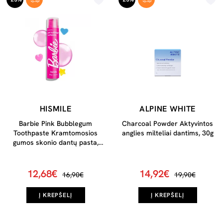
HISMILE
ALPINE WHITE
Barbie Pink Bubblegum
Charcoal Powder Aktyvintos
Toothpaste Kramtomosios
anglies milteliai dantims, 30g
gumos skonio dantų pasta,
60g
12,68€
14,92€
16,90€
19,90€
Į KREPŠELĮ
Į KREPŠELĮ