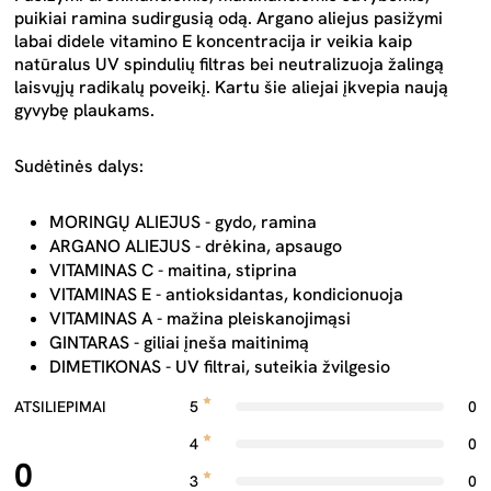
puikiai ramina sudirgusią odą. Argano aliejus pasižymi
labai didele vitamino E koncentracija ir veikia kaip
natūralus UV spindulių filtras bei neutralizuoja žalingą
laisvųjų radikalų poveikį. Kartu šie aliejai įkvepia naują
gyvybę plaukams.
Sudėtinės dalys:
MORINGŲ ALIEJUS - gydo, ramina
ARGANO ALIEJUS - drėkina, apsaugo
VITAMINAS C - maitina, stiprina
VITAMINAS E - antioksidantas, kondicionuoja
VITAMINAS A - mažina pleiskanojimąsi
GINTARAS - giliai įneša maitinimą
DIMETIKONAS - UV filtrai, suteikia žvilgesio
ATSILIEPIMAI
5
0
4
0
0
3
0