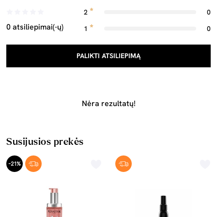
2
0
0 atsiliepimai(-ų)
1
0
PALIKTI ATSILIEPIMĄ
Nėra rezultatų!
Susijusios prekės
-21%