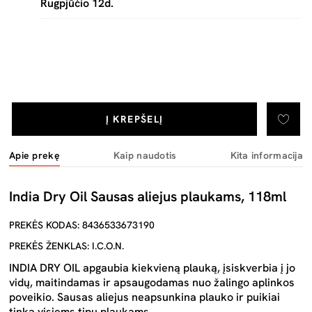
Rugpjūčio 12d.
Į KREPŠELĮ
Apie prekę
Kaip naudotis
Kita informacija
India Dry Oil Sausas aliejus plaukams, 118ml
PREKĖS KODAS: 8436533673190
PREKĖS ŽENKLAS: I.C.O.N.
INDIA DRY OIL apgaubia kiekvieną plauką, įsiskverbia į jo
vidų, maitindamas ir apsaugodamas nuo žalingo aplinkos
poveikio. Sausas aliejus neapsunkina plauko ir puikiai
tinka visiems tipų plaukams.