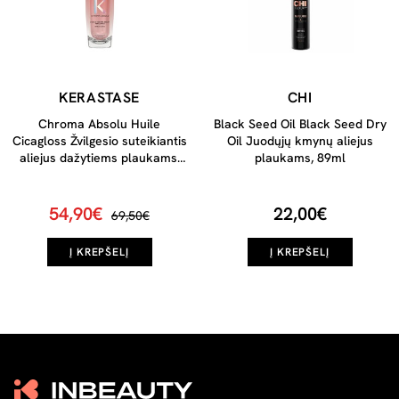
KERASTASE
CHI
Chroma Absolu Huile
Black Seed Oil Black Seed Dry
Cicagloss Žvilgesio suteikiantis
Oil Juodųjų kmynų aliejus
aliejus dažytiems plaukams,
plaukams, 89ml
75ml
54,90€
22,00€
69,50€
Į KREPŠELĮ
Į KREPŠELĮ