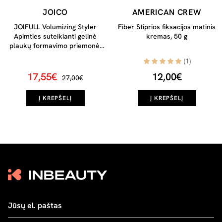
JOICO
AMERICAN CREW
JOIFULL Volumizing Styler
Fiber Stiprios fiksacijos matinis
Apimties suteikianti gelinė
kremas, 50 g
plaukų formavimo priemonė,
100ml
(1)
17,55€
12,00€
27,00€
Į KREPŠELĮ
Į KREPŠELĮ