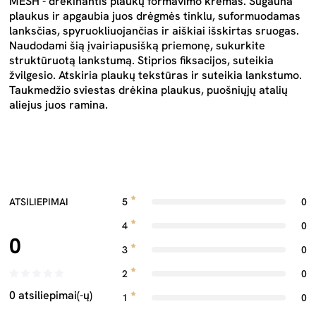
MESH - drėkinantis plaukų formavimo kremas. Sugauna
plaukus ir apgaubia juos drėgmės tinklu, suformuodamas
lanksčias, spyruokliuojančias ir aiškiai išskirtas sruogas.
Naudodami šią įvairiapusišką priemonę, sukurkite
struktūruotą lankstumą. Stiprios fiksacijos, suteikia
žvilgesio. Atskiria plaukų tekstūras ir suteikia lankstumo.
Taukmedžio sviestas drėkina plaukus, puošniųjų atalių
aliejus juos ramina.
ATSILIEPIMAI
5
0
4
0
0
3
0
2
0
0 atsiliepimai(-ų)
1
0