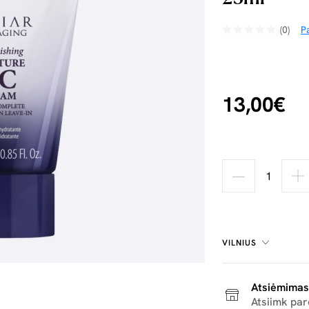
(0)
Pa
13,00€
VILNIUS
Atsiėmimas
Atsiimk pa