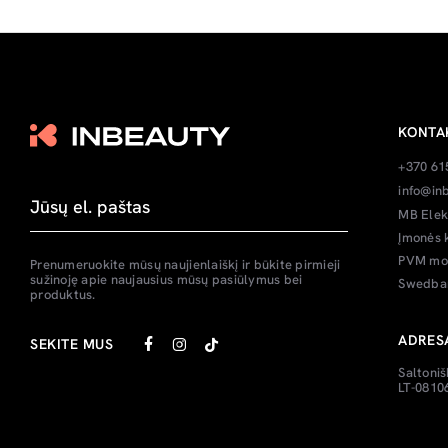
KONTA
+370 61
info@inb
MB Elek
Įmonės 
PVM mok
Prenumeruokite mūsų naujienlaiškį ir būkite pirmieji
sužinoję apie naujausius mūsų pasiūlymus bei
Swedban
produktus.
ADRES
SEKITE MUS
Saltoniš
LT-08106