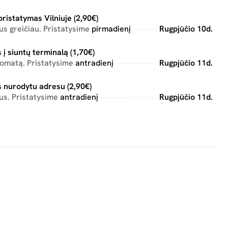
pristatymas Vilniuje (2,90€)
s greičiau. Pristatysime
pirmadienį
Rugpjūčio 10d.
 į siuntų terminalą (1,70€)
tomatą. Pristatysime
antradienį
Rugpjūčio 11d.
 nurodytu adresu (2,90€)
us. Pristatysime
antradienį
Rugpjūčio 11d.