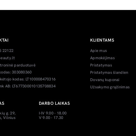
KTAI
KLIENTAMS
5 22122
Apie mus
eauty.lt
Apmokėjimas
troninė parduotuvė
Pristatymas
kodas: 303080360
Pristatymas šiandien
ėtojo kodas: LT100008470316
Dovanų kuponai
k AB: LT677300010135708834
Užsakymo grąžinimas
AS
DARBO LAIKAS
kių g. 29,
I-IV 9.00 - 18.00
, Vilnius
V 9.00 - 17.30