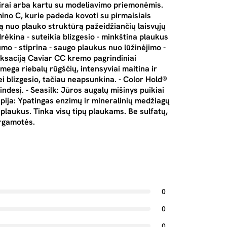
kirai arba kartu su modeliavimo priemonėmis.
ino C, kurie padeda kovoti su pirmaisiais
ą nuo plauko struktūrą pažeidžiančių laisvųjų
ėkina - suteikia blizgesio - minkština plaukus
umo - stiprina - saugo plaukus nuo lūžinėjimo -
iksaciją Caviar CC kremo pagrindiniai
ega riebalų rūgščių, intensyviai maitina ir
 blizgesio, tačiau neapsunkina. - Color Hold®
indesį. - Seasilk: Jūros augalų mišinys puikiai
apija: Ypatingas enzimų ir mineralinių medžiagų
plaukus. Tinka visų tipų plaukams. Be sulfatų,
ergamotės.
0
0
0