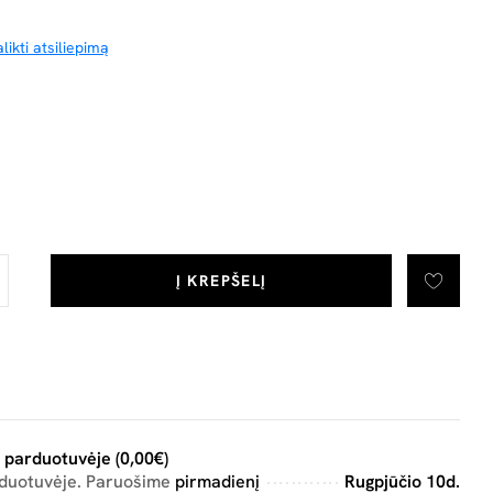
likti atsiliepimą
Į KREPŠELĮ
 parduotuvėje (0,00€)
rduotuvėje. Paruošime
pirmadienį
Rugpjūčio 10d.