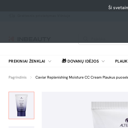
Ši svetai
Greitesnis pristatymas Vilniuje
🎁
PREKINIAI ŽENKLAI
DOVANŲ IDĖJOS
PLAUK
SKUTIMOSI MAŠINĖLĖS, BARZDASKUTĖS
Pagrindinis
Caviar Replenishing Moisture CC Cream Plaukus puosel