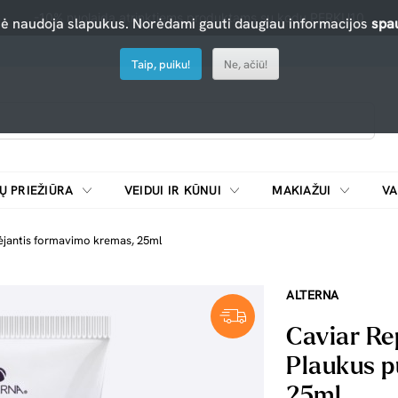
-10% nuolaida atrinktiems produktams su kodu PERKU10
nė naudoja slapukus. Norėdami gauti daugiau informacijos
spau
Taip, puiku!
Ne, ačiū!
Ų PRIEŽIŪRA
VEIDUI IR KŪNUI
MAKIAŽUI
VA
Emulsijos, oksidatoriai ir skiedikliai plaukų dažymui
ŠALDYTUVAI/
ėjantis formavimo kremas, 25ml
ALTERNA
Caviar Re
Plaukus p
25ml