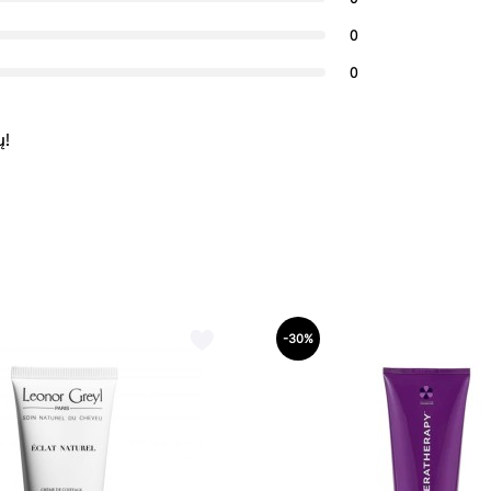
0
0
ų!
-30%