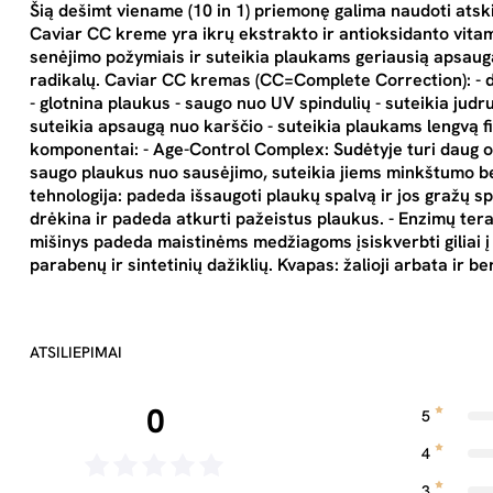
Šią dešimt viename (10 in 1) priemonę galima naudoti ats
Caviar CC kreme yra ikrų ekstrakto ir antioksidanto vitam
senėjimo požymiais ir suteikia plaukams geriausią apsaug
radikalų. Caviar CC kremas (CC=Complete Correction): - dr
- glotnina plaukus - saugo nuo UV spindulių - suteikia judr
suteikia apsaugą nuo karščio - suteikia plaukams lengvą f
komponentai: - Age-Control Complex: Sudėtyje turi daug om
saugo plaukus nuo sausėjimo, suteikia jiems minkštumo bei
tehnologija: padeda išsaugoti plaukų spalvą ir jos gražų sp
drėkina ir padeda atkurti pažeistus plaukus. - Enzimų ter
mišinys padeda maistinėms medžiagoms įsiskverbti giliai į 
parabenų ir sintetinių dažiklių. Kvapas: žalioji arbata ir b
ATSILIEPIMAI
0
5
4
3