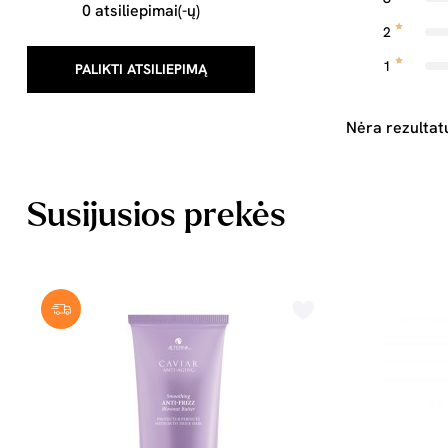
0 atsiliepimai(-ų)
2
1
PALIKTI ATSILIEPIMĄ
Nėra rezultat
Susijusios prekės