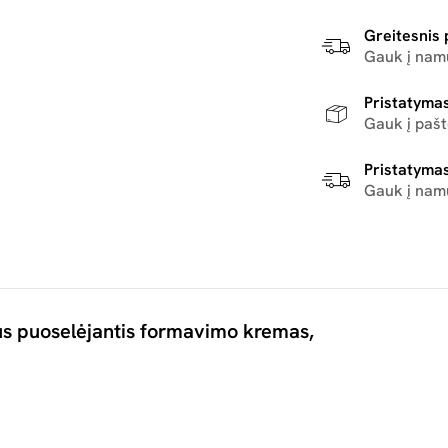
Greitesnis 
Gauk į namu
Pristatymas
Gauk į paš
Pristatymas
Gauk į nam
s puoselėjantis formavimo kremas,