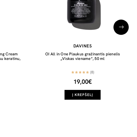
DAVINES
hing Cream
OI All in One Plaukus gražinantis pienelis
u keratinu,
„Viskas viename“, 50 ml
(8)
19,00€
Į KREPŠELĮ