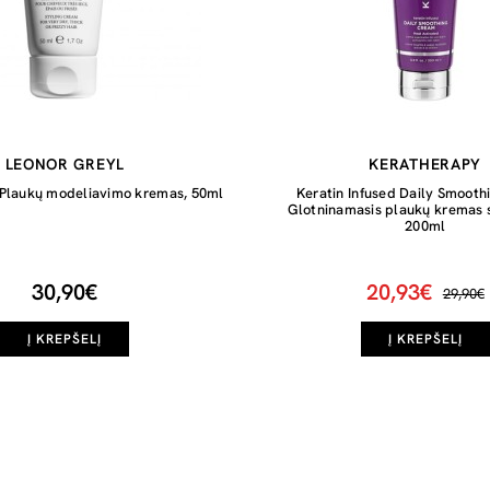
LEONOR GREYL
KERATHERAPY
 Plaukų modeliavimo kremas, 50ml
Keratin Infused Daily Smoot
Glotninamasis plaukų kremas s
200ml
30,90€
20,93€
29,90€
Į KREPŠELĮ
Į KREPŠELĮ