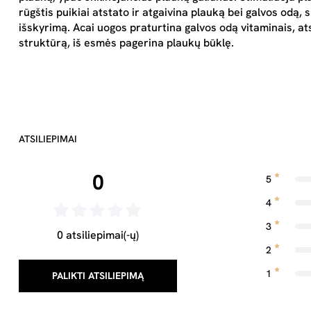
rūgštis puikiai atstato ir atgaivina plauką bei galvos odą, 
išskyrimą. Acai uogos praturtina galvos odą vitaminais, ats
struktūrą, iš esmės pagerina plaukų būklę.
ATSILIEPIMAI
0
5
4
3
0 atsiliepimai(-ų)
2
1
PALIKTI ATSILIEPIMĄ