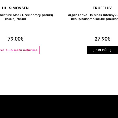
HH SIMONSEN
TRUFFLUV
oisture Mask Drėkinamoji plaukų
Argan Leave - In Mask Intensyvi
kaukė, 700ml
nenuplaunama kaukė plaukam
79,00€
27,90€
kės šiuo metu neturime
Į KREPŠELĮ