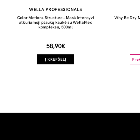
WELLA PROFESSIONALS
Color Motion+ Structure+ Mask Intensyvi
Why Be Dry M
atkuriamoji plaukų kaukė su WellaPlex
kompleksu, 500ml
58,90€
Į KREPŠELĮ
Pre