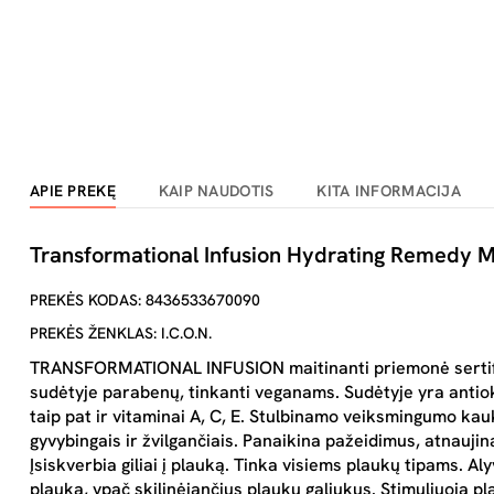
APIE PREKĘ
KAIP NAUDOTIS
KITA INFORMACIJA
Transformational Infusion Hydrating Remedy M
PREKĖS KODAS: 8436533670090
PREKĖS ŽENKLAS: I.C.O.N.
TRANSFORMATIONAL INFUSION maitinanti priemonė sertifik
sudėtyje parabenų, tinkanti veganams. Sudėtyje yra antioks
taip pat ir vitaminai A, C, E. Stulbinamo veiksmingumo ka
gyvybingais ir žvilgančiais. Panaikina pažeidimus, atnaujin
Įsiskverbia giliai į plauką. Tinka visiems plaukų tipams. Aly
plauką, ypač skilinėjančius plaukų galiukus. Stimuliuoja pl