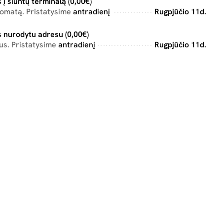
 į siuntų terminalą (0,00€)
tomatą. Pristatysime
antradienį
Rugpjūčio 11d.
 nurodytu adresu (0,00€)
us. Pristatysime
antradienį
Rugpjūčio 11d.