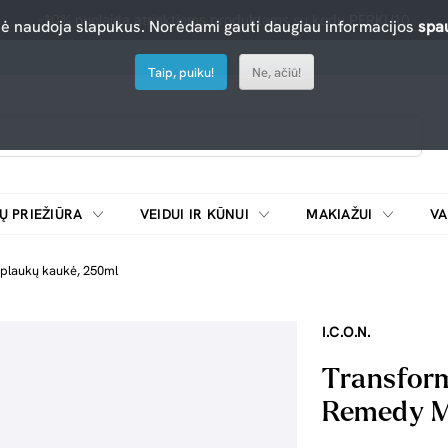
-10% nuolaida atrinktiems produktams su kodu PERKU10
nė naudoja slapukus. Norėdami gauti daugiau informacijos
spau
Taip, puiku!
Ne, ačiū!
Ų PRIEŽIŪRA
VEIDUI IR KŪNUI
MAKIAŽUI
VA
Emulsijos, oksidatoriai ir skiedikliai plaukų dažymui
ŠALDYTUVAI/
 plaukų kaukė, 250ml
I.C.O.N.
Transform
Remedy Ma