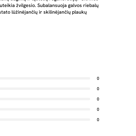
suteikia žvilgesio. Subalansuoja galvos riebalų
tato lūžinėjančių ir skilinėjančių plaukų
0
0
0
0
0