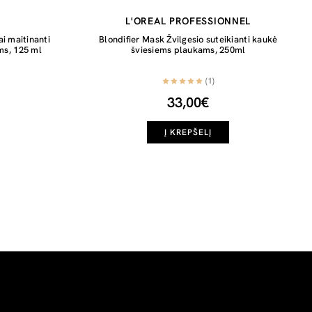
L'OREAL PROFESSIONNEL
ai maitinanti
Blondifier Mask Žvilgesio suteikianti kaukė
s, 125 ml
šviesiems plaukams, 250ml
(1)
33,00€
Į KREPŠELĮ