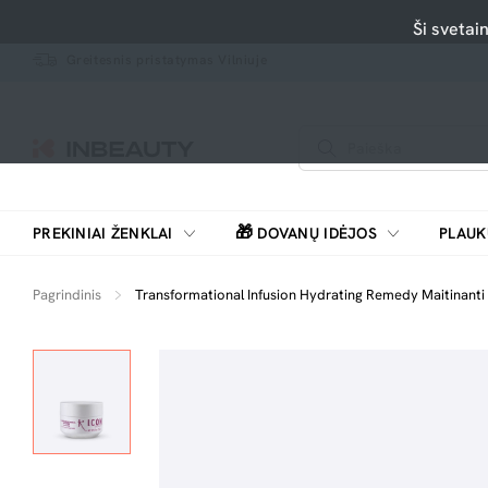
Ši svetai
Greitesnis pristatymas Vilniuje
🎁
PREKINIAI ŽENKLAI
DOVANŲ IDĖJOS
PLAUK
SKUTIMOSI MAŠINĖLĖS, BARZDASKUTĖS
Pagrindinis
Transformational Infusion Hydrating Remedy Maitinanti