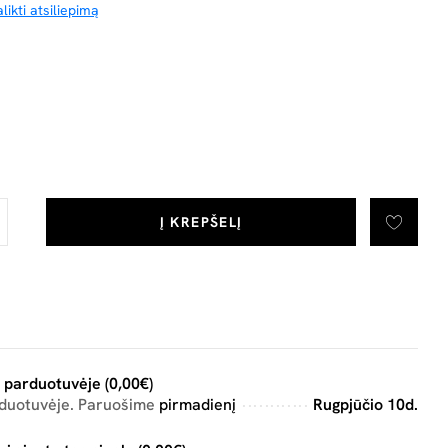
likti atsiliepimą
Į KREPŠELĮ
 parduotuvėje (0,00€)
rduotuvėje. Paruošime
pirmadienį
Rugpjūčio 10d.