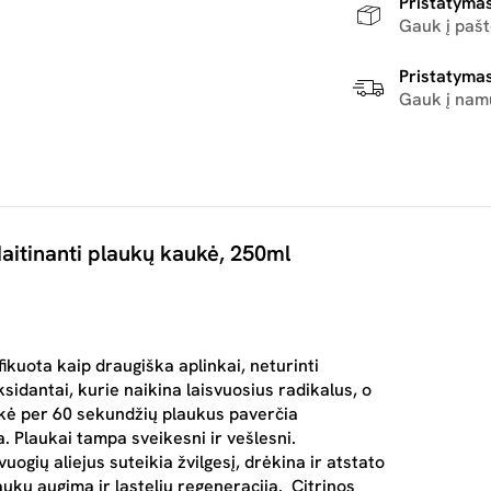
Pristatymas
Gauk į paš
Pristatymas
Gauk į nam
aitinanti plaukų kaukė, 250ml
uota kaip draugiška aplinkai, neturinti
idantai, kurie naikina laisvuosius radikalus, o
ukė per 60 sekundžių plaukus paverčia
a. Plaukai tampa sveikesni ir vešlesni.
vuogių aliejus suteikia žvilgesį, drėkina ir atstato
aukų augimą ir ląstelių regeneraciją. Citrinos