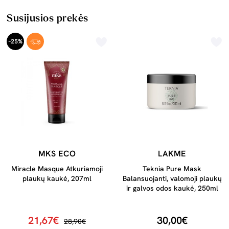
Susijusios prekės
-25%
MKS ECO
LAKME
Miracle Masque Atkuriamoji
Teknia Pure Mask
plaukų kaukė, 207ml
Balansuojanti, valomoji plaukų
ir galvos odos kaukė, 250ml
21,67€
30,00€
28,90€