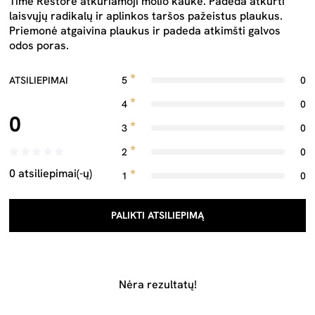
Time Restore atkuriamoji molio kaukė. Padeda atkurti
laisvųjų radikalų ir aplinkos taršos pažeistus plaukus.
Priemonė atgaivina plaukus ir padeda atkimšti galvos
odos poras.
ATSILIEPIMAI
5
0
4
0
0
3
0
2
0
0 atsiliepimai(-ų)
1
0
PALIKTI ATSILIEPIMĄ
Nėra rezultatų!