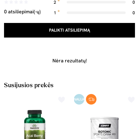
2
0
0 atsiliepimai(-ų)
1
0
PALIKTI ATSILIEPIMĄ
Nėra rezultatų!
Susijusios prekės
NAUJA