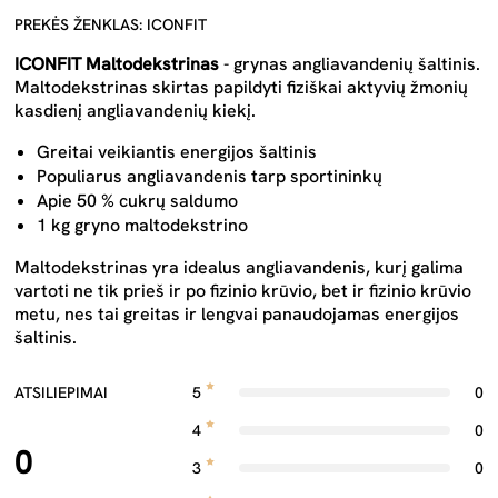
PREKĖS ŽENKLAS: ICONFIT
ICONFIT Maltodekstrinas
- grynas angliavandenių šaltinis.
Maltodekstrinas skirtas papildyti fiziškai aktyvių žmonių
kasdienį angliavandenių kiekį.
Greitai veikiantis energijos šaltinis
Populiarus angliavandenis tarp sportininkų
Apie 50 % cukrų saldumo
1 kg gryno maltodekstrino
Maltodekstrinas yra idealus angliavandenis, kurį galima
vartoti ne tik prieš ir po fizinio krūvio, bet ir fizinio krūvio
metu, nes tai greitas ir lengvai panaudojamas energijos
šaltinis.
ATSILIEPIMAI
5
0
4
0
0
3
0