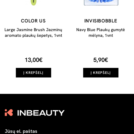
COLOR US
INVISIBOBBLE
Large Jasmine Brush Jazminų
Navy Blue Plaukų gumytė
aromato plaukų šepetys, 1vnt
mėlyna, 1vnt
13,00€
5,90€
Į KREPŠELĮ
Į KREPŠELĮ