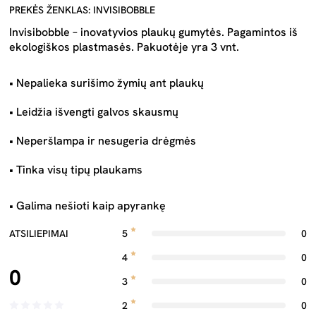
PREKĖS ŽENKLAS: INVISIBOBBLE
Invisibobble – inovatyvios plaukų gumytės. Pagamintos iš
ekologiškos plastmasės. Pakuotėje yra 3 vnt.
• Nepalieka surišimo žymių ant plaukų
• Leidžia išvengti galvos skausmų
• Neperšlampa ir nesugeria drėgmės
• Tinka visų tipų plaukams
• Galima nešioti kaip apyrankę
ATSILIEPIMAI
5
0
4
0
0
3
0
2
0