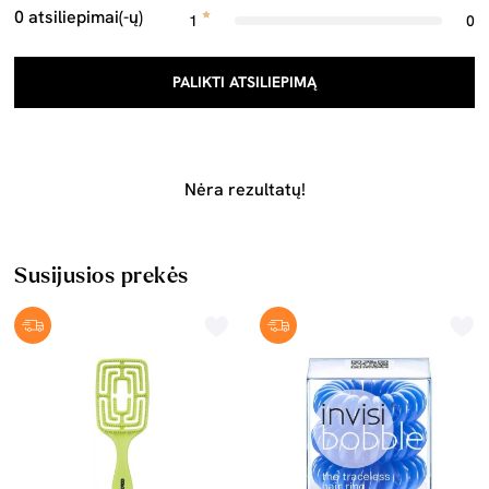
0 atsiliepimai(-ų)
1
0
PALIKTI ATSILIEPIMĄ
Nėra rezultatų!
Susijusios prekės