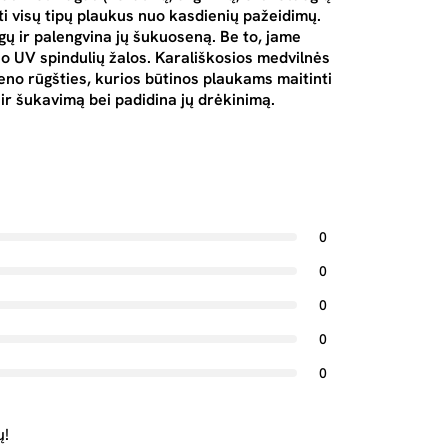
oti visų tipų plaukus nuo kasdienių pažeidimų.
ų ir palengvina jų šukuoseną. Be to, jame
o UV spindulių žalos. Karališkosios medvilnės
leno rūgšties, kurios būtinos plaukams maitinti
 ir šukavimą bei padidina jų drėkinimą.
0
0
0
0
0
ų!