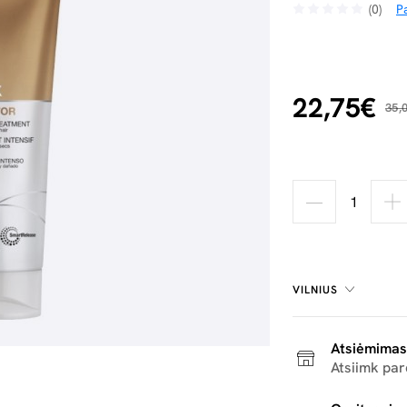
(0)
Pa
22,75€
35,
VILNIUS
Atsiėmimas
Atsiimk pa