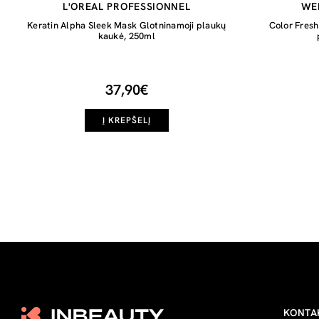
L'OREAL PROFESSIONNEL
WE
Keratin Alpha Sleek Mask Glotninamoji plaukų
Color Fres
kaukė, 250ml
37,90€
Į KREPŠELĮ
KONTA