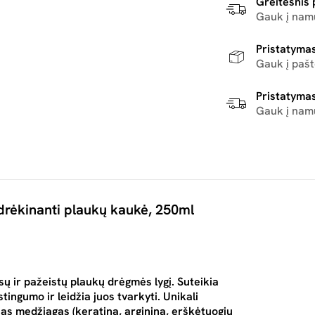
Greitesnis 
Gauk į namu
Pristatymas
Gauk į paš
Pristatymas
Gauk į nam
drėkinanti plaukų kaukė, 250ml
sų ir pažeistų plaukų drėgmės lygį. Suteikia
tingumo ir leidžia juos tvarkyti. Unikali
sias medžiagas (keratiną, argininą, erškėtuogių