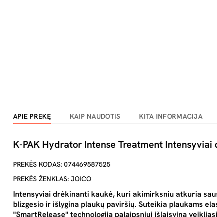
APIE PREKĘ
KAIP NAUDOTIS
KITA INFORMACIJA
K-PAK Hydrator Intense Treatment Intensyviai 
PREKĖS KODAS: 074469587525
PREKĖS ŽENKLAS: JOICO
Intensyviai drėkinanti kaukė, kuri akimirksniu atkuria sau
blizgesio ir išlygina plaukų paviršių. Suteikia plaukams elas
"SmartRelease" technologija palaipsniui išlaisvina veiklią