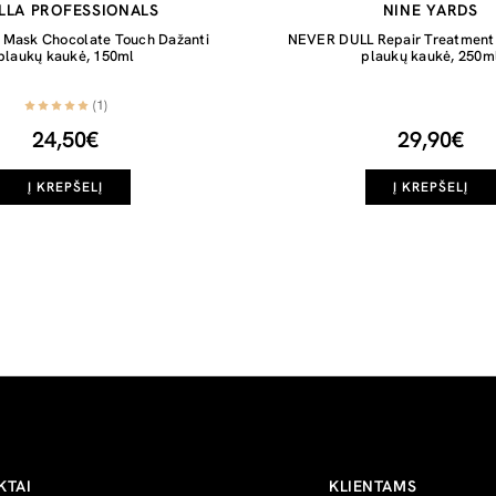
LLA PROFESSIONALS
NINE YARDS
h Mask Chocolate Touch Dažanti
NEVER DULL Repair Treatment 
plaukų kaukė, 150ml
plaukų kaukė, 250m
(1)
24,50€
29,90€
Į KREPŠELĮ
Į KREPŠELĮ
KTAI
KLIENTAMS