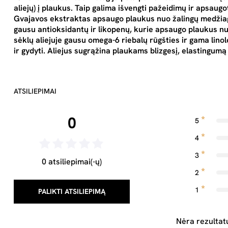
aliejų) į plaukus. Taip galima išvengti pažeidimų ir apsaug
Gvajavos ekstraktas apsaugo plaukus nuo žalingų medžiag
gausu antioksidantų ir likopenų, kurie apsaugo plaukus nu
sėklų aliejuje gausu omega-6 riebalų rūgšties ir gama lino
ir gydyti. Aliejus sugrąžina plaukams blizgesį, elastingumą
ATSILIEPIMAI
0
5
4
3
0 atsiliepimai(-ų)
2
1
PALIKTI ATSILIEPIMĄ
Nėra rezultat