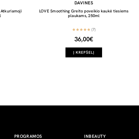
DAVINES
Atkuriamoji
LOVE Smoothing Greito poveikio kaukė tiesiems
l
plaukams, 250ml
(7)
36,00€
Į KREPŠELĮ
PROGRAMOS
INBEAUTY