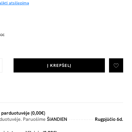
likti atsiliepimą
00€
Į KREPŠELĮ
 parduotuvėje (0,00€)
rduotuvėje. Paruošime
ŠIANDIEN
Rugpjūčio 6d.