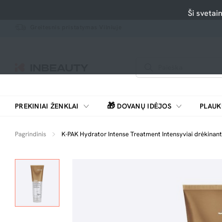
Ši svetai
Greitesnis pristatymas Vilniuje
🎁
PREKINIAI ŽENKLAI
DOVANŲ IDĖJOS
PLAUK
SKUTIMOSI MAŠINĖLĖS, BARZDASKUTĖS
Pagrindinis
K-PAK Hydrator Intense Treatment Intensyviai drėkinant