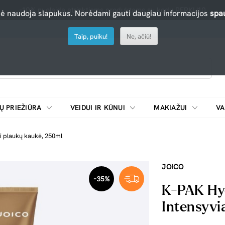
-10% nuolaida atrinktiems produktams su kodu PERKU10
nė naudoja slapukus. Norėdami gauti daugiau informacijos
spau
Taip, puiku!
Ne, ačiū!
Ų PRIEŽIŪRA
VEIDUI IR KŪNUI
MAKIAŽUI
VA
Emulsijos, oksidatoriai ir skiedikliai plaukų dažymui
ŠALDYTUVAI/
i plaukų kaukė, 250ml
JOICO
-35%
K-PAK Hyd
Intensyvi