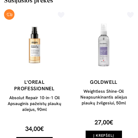
Susijusios prekės
L'OREAL
GOLDWELL
PROFESSIONNEL
Weightless Shine-Oil
Neapsunkinantis aliejus
Absolut Repair 10-in-1 Oil
plaukų žvilgesiui, 50ml
Apsauginis pažeistų plaukų
aliejus, 90ml
27,00€
34,00€
Į KREPŠELĮ