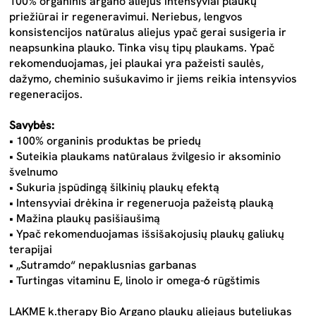
100% organinis argano aliejus intensyviai plaukų
priežiūrai ir regeneravimui. Neriebus, lengvos
konsistencijos natūralus aliejus ypač gerai susigeria ir
neapsunkina plauko. Tinka visų tipų plaukams. Ypač
rekomenduojamas, jei plaukai yra pažeisti saulės,
dažymo, cheminio sušukavimo ir jiems reikia intensyvios
regeneracijos.
Savybės:
• 100% organinis produktas be priedų
• Suteikia plaukams natūralaus žvilgesio ir aksominio
švelnumo
• Sukuria įspūdingą šilkinių plaukų efektą
• Intensyviai drėkina ir regeneruoja pažeistą plauką
• Mažina plaukų pasišiaušimą
• Ypač rekomenduojamas išsišakojusių plaukų galiukų
terapijai
• „Sutramdo“ nepaklusnias garbanas
• Turtingas vitaminu E, linolo ir omega-6 rūgštimis
LAKME k.therapy Bio Argano plaukų aliejaus buteliukas