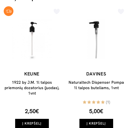
KEUNE
DAVINES
1922 by J.M. 1l talpos
Naturaltech Dispenser Pompa
priemonių dozatorius (juodas),
1l talpos buteliams, 1vnt
1vnt
(1)
2,50€
5,00€
Į KREPŠELĮ
Į KREPŠELĮ