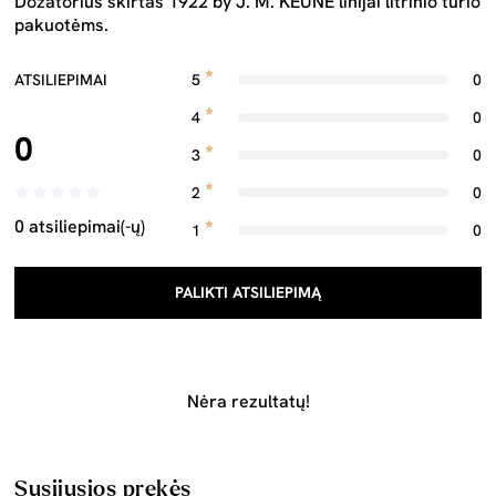
Dozatorius skirtas 1922 by J. M. KEUNE linijai litrinio tūrio
pakuotėms.
ATSILIEPIMAI
5
0
4
0
0
3
0
2
0
0 atsiliepimai(-ų)
1
0
PALIKTI ATSILIEPIMĄ
Nėra rezultatų!
Susijusios prekės