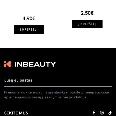
2,50€
4,90€
Į KREPŠELĮ
Į KREPŠELĮ
Prenumeruokite mūsų naujienlaiškį ir būkite pirmieji sužinoję
apie naujausius mūsų pasiūlymus bei produktus.
SEKITE MUS