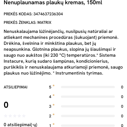
Nenuplaunamas plaukų kremas, 150ml
PREKĖS KODAS: 3474637236304
PREKĖS ŽENKLAS: MATRIX
Nenuskalaujama lūžinėjančių, nusilpusių natūraliai ar
atliekant mechanines procedūras (šukuojant) priemonė.
Drėkina, švelnina ir minkština plaukus, bet jų
neapsunkina. Glotnina plaukus, slopina jų šiaušimąsi ir
saugo nuo aukštos (iki 230 °C) temperatūros.* Sistema
Instacure, kurią sudaro šampūnas, kondicionierius,
purškiklis ir nenuskalaujama atkuriamoji priemonė, saugo
plaukus nuo lūžinėjimo. * Instrumentinis tyrimas.
ATSILIEPIMAI
5
0
4
0
0
3
0
2
0
0 atsiliepimai(-ų)
1
0