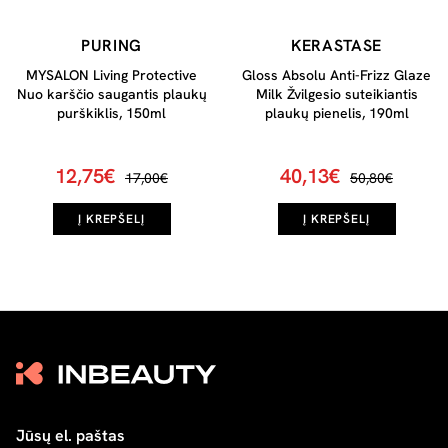
PURING
KERASTASE
MYSALON Living Protective
Gloss Absolu Anti-Frizz Glaze
Nuo karščio saugantis plaukų
Milk Žvilgesio suteikiantis
purškiklis, 150ml
plaukų pienelis, 190ml
12,75€
40,13€
17,00€
50,80€
Į KREPŠELĮ
Į KREPŠELĮ