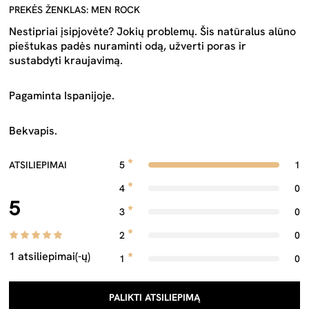
PREKĖS ŽENKLAS: MEN ROCK
Nestipriai įsipjovėte? Jokių problemų. Šis natūralus alūno
pieštukas padės nuraminti odą, užverti poras ir
sustabdyti kraujavimą.
Pagaminta Ispanijoje.
Bekvapis.
ATSILIEPIMAI
5
1
4
0
5
3
0
2
0
1 atsiliepimai(-ų)
1
0
PALIKTI ATSILIEPIMĄ