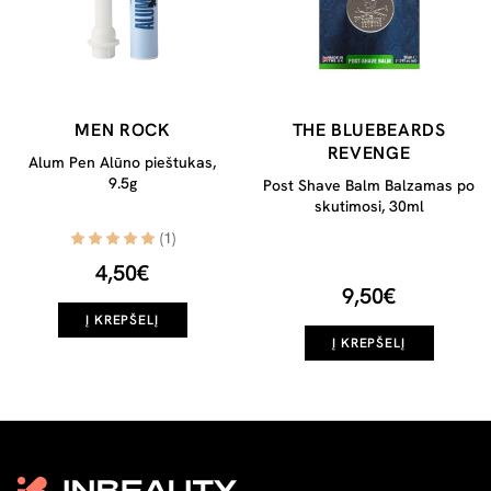
MEN ROCK
THE BLUEBEARDS
REVENGE
Alum Pen Alūno pieštukas,
9.5g
Post Shave Balm Balzamas po
skutimosi, 30ml
(1)
4,50€
9,50€
Į KREPŠELĮ
Į KREPŠELĮ