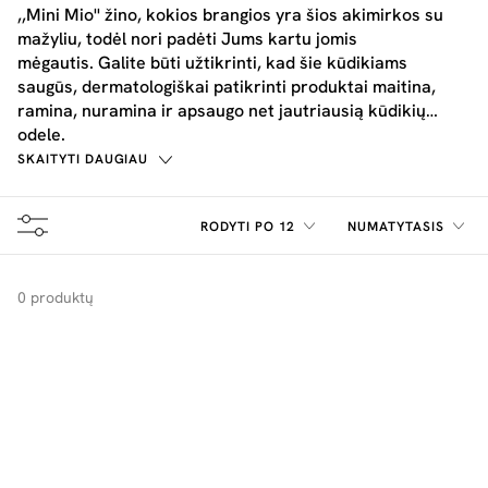
,,Mini Mio'' žino, kokios brangios yra šios akimirkos su
mažyliu, todėl nori padėti Jums kartu jomis
mėgautis. Galite būti užtikrinti, kad šie kūdikiams
saugūs, dermatologiškai patikrinti produktai maitina,
ramina, nuramina ir apsaugo net jautriausią kūdikių
odelę.
SKAITYTI DAUGIAU
RODYTI PO 12
NUMATYTASIS
0 produktų