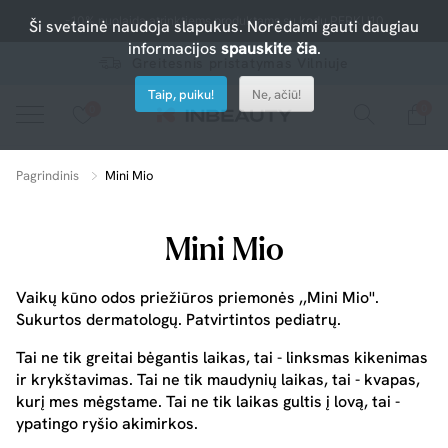
-10% nuolaida atrinktiems produktams su kodu PERKU10
Ši svetainė naudoja slapukus. Norėdami gauti daugiau
informacijos
spauskite čia
.
Greitesnis pristatymas Vilniuje
Taip, puiku!
Ne, ačiū!
0
0
Spauskite ant širdelės ir pridėkite prie mėgiamiausių.
peržiūrėkite mūsų naujus produktus arba naudokite paiešką, jei ieškote ko nors konkretaus.
Pagrindinis
Mini Mio
Mini Mio
Vaikų kūno odos priežiūros priemonės ,,Mini Mio''.
Sukurtos dermatologų. Patvirtintos pediatrų.
Tai ne tik greitai bėgantis laikas, tai - linksmas kikenimas
ir krykštavimas. Tai ne tik maudynių laikas, tai - kvapas,
kurį mes mėgstame. Tai ne tik laikas gultis į lovą, tai -
ypatingo ryšio akimirkos.