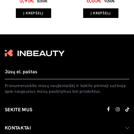
5,95€
6,65€
8,50€
9,50€
Į KREPŠELĮ
Į KREPŠELĮ
Prenumeruokite mūsų naujienlaiškį ir būkite pirmieji sužinoję
apie naujausius mūsų pasiūlymus bei produktus.
SEKITE MUS
KONTAKTAI