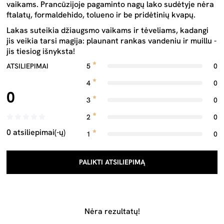
vaikams. Prancūzijoje pagaminto nagų lako sudėtyje nėra
ftalatų, formaldehido, tolueno ir be pridėtinių kvapų.
Lakas suteikia džiaugsmo vaikams ir tėveliams, kadangi
jis veikia tarsi magija: plaunant rankas vandeniu ir muillu -
jis tiesiog išnyksta!
ATSILIEPIMAI
5
0
4
0
0
3
0
2
0
0 atsiliepimai(-ų)
1
0
PALIKTI ATSILIEPIMĄ
Nėra rezultatų!