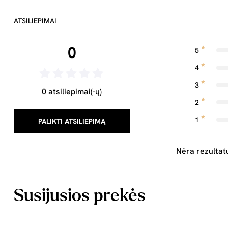
ATSILIEPIMAI
0
5
4
3
0 atsiliepimai(-ų)
2
1
PALIKTI ATSILIEPIMĄ
Nėra rezultat
Susijusios prekės