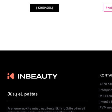
Į KREPŠELĮ
Pre
KONTA
+370 61
info@inb
MB Elek
Įmonės 
PVM mok
Prenumeruokite mūsų naujienlaiškį ir būkite pirmieji