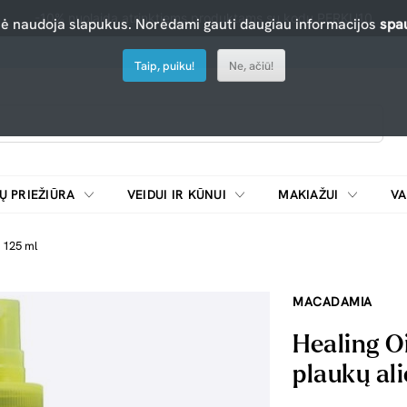
-10% nuolaida atrinktiems produktams su kodu PERKU10
nė naudoja slapukus. Norėdami gauti daugiau informacijos
spau
Taip, puiku!
Ne, ačiū!
Ų PRIEŽIŪRA
VEIDUI IR KŪNUI
MAKIAŽUI
VA
Emulsijos, oksidatoriai ir skiedikliai plaukų dažymui
ŠALDYTUVAI/
, 125 ml
MACADAMIA
Healing O
plaukų ali