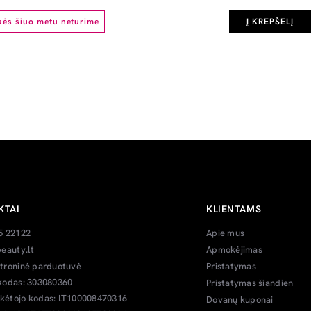
kės šiuo metu neturime
Į KREPŠELĮ
KTAI
KLIENTAMS
5 22122
Apie mus
eauty.lt
Apmokėjimas
troninė parduotuvė
Pristatymas
kodas: 303080360
Pristatymas šiandien
ėtojo kodas: LT100008470316
Dovanų kuponai