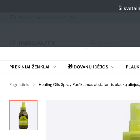
Ši svetai
Greitesnis pristatymas Vilniuje
🎁
PREKINIAI ŽENKLAI
DOVANŲ IDĖJOS
PLAUK
SKUTIMOSI MAŠINĖLĖS, BARZDASKUTĖS
Pagrindinis
Healing Oils Spray Purškiamas atstatantis plaukų aliejus