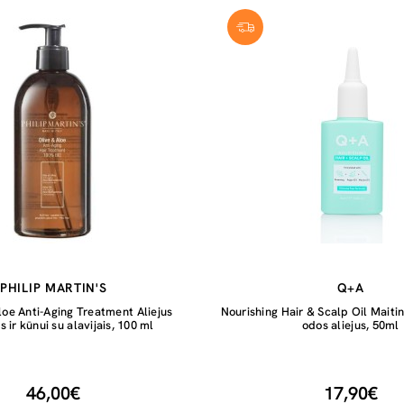
PHILIP MARTIN'S
Q+A
loe Anti-Aging Treatment Aliejus
Nourishing Hair & Scalp Oil Maiti
 ir kūnui su alavijais, 100 ml
odos aliejus, 50ml
46,00€
17,90€