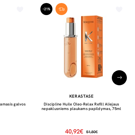
-21%
KERASTASE
namasis galvos
Discipline Huile Oleo-Relax Refill Aliejaus
nepaklusniems plaukams papildymas, 75ml
40,92€
51,80€