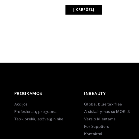
Į KREPŠELĮ
PROGRAMOS
INBEAUTY
Akcijos
Global blue tax free
Profesionalų programa
Atsiskaitymas su MOKI 3
Tapk prekių apžvalgininke
Verslo klientams
For Suppliers
Kontaktai