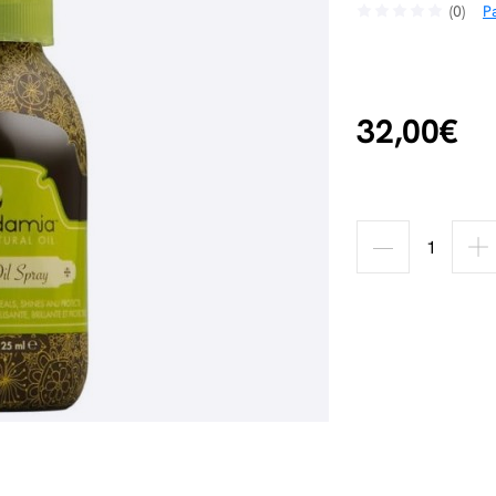
(0)
Pa
32,00€