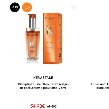
-21%
KERASTASE
Discipline Huile Oleo-Relax Aliejus
Olive And A
nepaklusniems plaukams, 75ml
plaukams
54,90€
69,50€