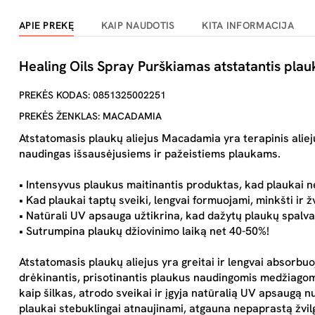
APIE PREKĘ
KAIP NAUDOTIS
KITA INFORMACIJA
Healing Oils Spray Purškiamas atstatantis plauk
PREKĖS KODAS: 0851325002251
PREKĖS ŽENKLAS: MACADAMIA
Atstatomasis plaukų aliejus Macadamia yra terapinis alieju
naudingas išsausėjusiems ir pažeistiems plaukams.
• Intensyvus plaukus maitinantis produktas, kad plaukai ne
• Kad plaukai taptų sveiki, lengvai formuojami, minkšti ir ž
• Natūrali UV apsauga užtikrina, kad dažytų plaukų spalva iš
• Sutrumpina plaukų džiovinimo laiką net 40-50%!
Atstatomasis plaukų aliejus yra greitai ir lengvai absorbu
drėkinantis, prisotinantis plaukus naudingomis medžiagomi
kaip šilkas, atrodo sveikai ir įgyja natūralią UV apsaugą n
plaukai stebuklingai atnaujinami, atgauna nepaprastą žvil