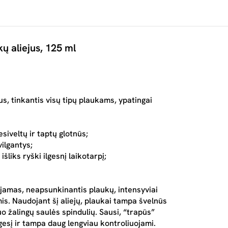
ų aliejus, 125 ml
s, tinkantis visų tipų plaukams, ypatingai
siveltų ir taptų glotnūs;
vilgantys;
liks ryški ilgesnį laikotarpį;
ojamas, neapsunkinantis plaukų, intensyviai
s. Naudojant šį aliejų, plaukai tampa švelnūs
uo žalingų saulės spindulių. Sausi, “trapūs”
gesį ir tampa daug lengviau kontroliuojami.